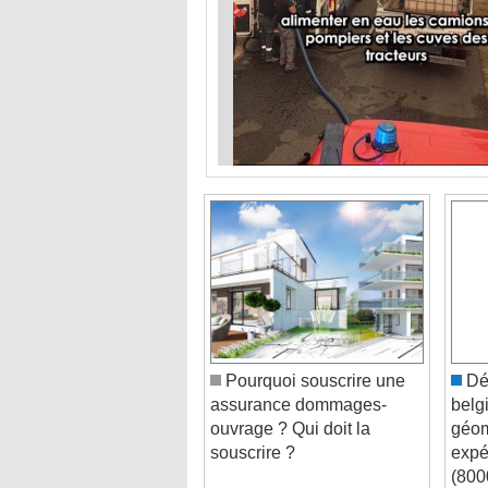
Pourquoi souscrire une
Dél
assurance dommages-
belg
ouvrage ? Qui doit la
géom
souscrire ?
expé
(800