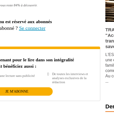
 vous reste 84% à découvrir.
nu est réservé aux abonnés
 abonné ?
Se connecter
TRA
"Ac
tra
savo
L'ES
ant pour le lire dans son intégralité
une 
fami
t bénéficiez aussi :
comm
De toutes les interviews et
une lecture sans publicité
Au c
analyses exclusives de la
...
rédaction
JE M'ABONNE
Der