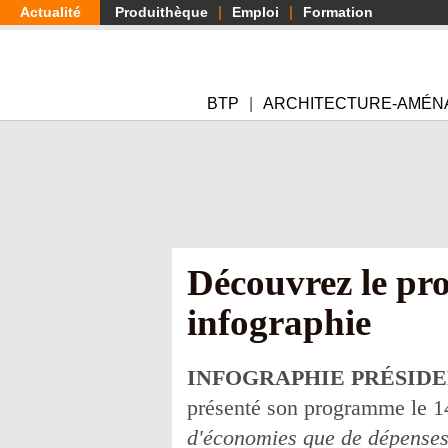
Aller
Actualité
Produithèque
Emploi
Formation
au
contenu
principal
BTP
ARCHITECTURE-AMÉN
Découvrez le pr
infographie
INFOGRAPHIE PRÉSIDE
présenté son programme le 1
d'économies que de dépense