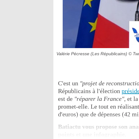
Valérie Pécresse (Les Républicains)
© Twi
C'est un
"projet de reconstructi
Républicains à l'élection
préside
est de
"réparer la France"
, et l
promet-elle. Le tout en réalisan
d'euros) que de dépenses (42 mil
Batiactu vous propose son ana
points et une infographie.