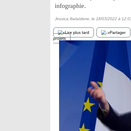
infographie.
Jessica Ibelaïdene
, le
18/03/2022
à 12:0
Lire plus tard
Partager
projets