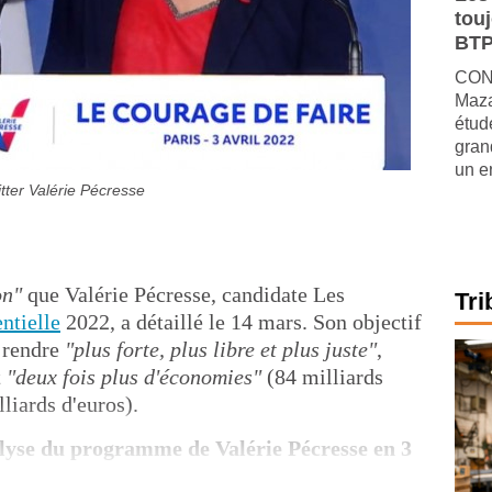
tou
BTP
CONJ
Maza
étude
gran
un e
tter Valérie Pécresse
on"
que Valérie Pécresse, candidate Les
Tri
ntielle
2022, a détaillé le 14 mars. Son objectif
a rendre
"plus forte, plus libre et plus juste"
,
t
"deux fois plus d'économies"
(84 milliards
liards d'euros).
lyse du programme de Valérie Pécresse en 3