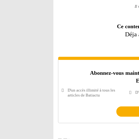
Il
Ce conte
Déja
Abonnez-vous mainten
E
D'un accès illimité à tous les
D'
articles de Batiactu