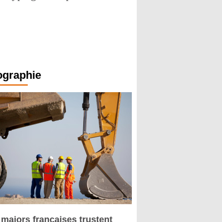
ographie
 majors françaises trustent