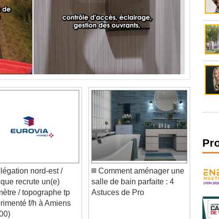
Pr
égation nord-est /
Comment aménager une
ique recrute un(e)
salle de bain parfaite : 4
ètre / topographe tp
Astuces de Pro
rimenté f/h à Amiens
00)