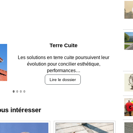
Parking et garages
Entre circulation, sécurisation des accès, durabilité
des revêtements et intégration…
Lire le dossier
ous intéresser