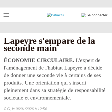
Aller
au
contenu
Toggle navigation
Se connecter
principal
Lapeyre s'empare de la
seconde main
ÉCONOMIE CIRCULAIRE.
L'expert de
l'aménagement de l'habitat Lapeyre a décidé
de donner une seconde vie à certains de ses
produits. Une orientation qui s'inscrit
pleinement dans sa stratégie de responsabilité
sociétale et environnementale.
C.G
, le
06/01/2026
à 12:54