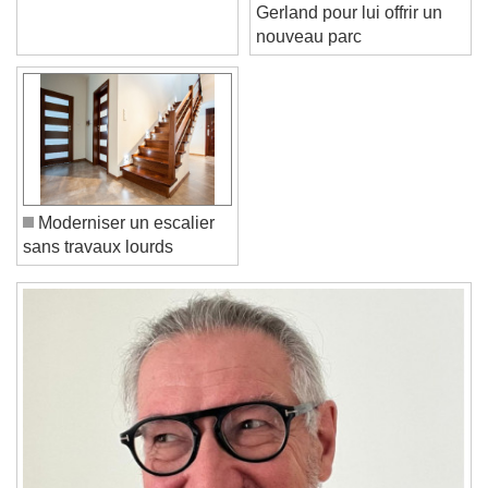
requalifie la cité-jardin de
avenir plus vert
Gerland pour lui offrir un
Text Edge Style
nouveau parc
Font Family
Reset
Done
Close Modal Dialog
Moderniser un escalier
End of dialog window.
sans travaux lourds