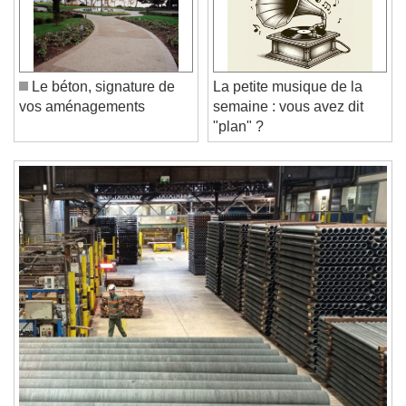
Video Player is loading.
Play Video
Play
Skip Backward
Skip Forward
Unmute
Current Time
0:00
Le béton, signature de
La petite musique de la
/
vos aménagements
semaine : vous avez dit
Duration
-:-
"plan" ?
Loaded
:
0%
Stream Type
LIVE
Seek to live, currently behind live
LIVE
Remaining Time
-
0:00
1x
Playback Rate
Chapters
Chapters
Descriptions
descriptions off
, selected
Subtitles
subtitles settings
, opens subtitles