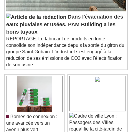
settings dialog
subtitles off
, selected
Audio Track
Dans l'évacuation des
eaux pluviales et usées, PAM Building a les
Picture-in-Picture
Fullscreen
This is a modal window.
bons tuyaux
REPORTAGE. Le fabricant de produits en fonte
Beginning of dialog window. Escape will cancel
consolide son indépendance depuis la sortie du giron du
and close the window.
groupe Saint-Gobain. L'industriel s'est engagé à la
Text
réduction de ses émissions de CO2 avec l'électrification
de son usine ...
Color
Opacity
Text Background
Color
Opacity
Caption Area Background
Color
Opacity
Lyon :
Bornes de connexion :
Font Size
Passagers des Villes
une avancée vers un