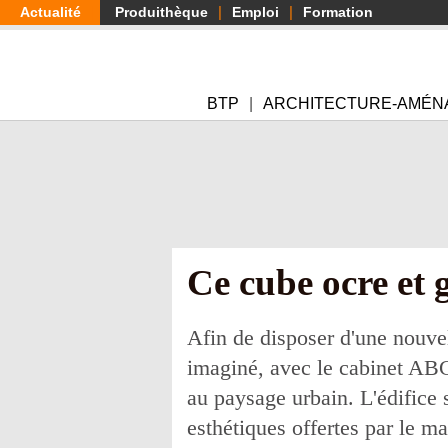
Aller
Actualité
Produithèque
Emploi
Formation
au
contenu
principal
BTP
ARCHITECTURE-AMÉN
Ce cube ocre et 
Afin de disposer d'une nouvel
imaginé, avec le cabinet ABC
au paysage urbain. L'édifice 
esthétiques offertes par le m