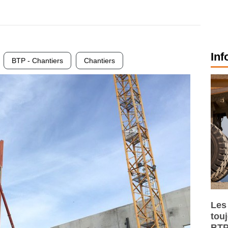
Inf
BTP - Chantiers
Chantiers
Les
tou
BTP