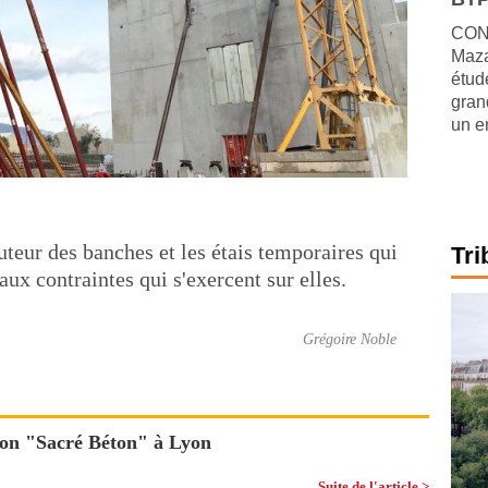
CONJ
Maza
étude
gran
un e
teur des banches et les étais temporaires qui
Tri
 aux contraintes qui s'exercent sur elles.
Grégoire Noble
tion "Sacré Béton" à Lyon
Suite de l'article >