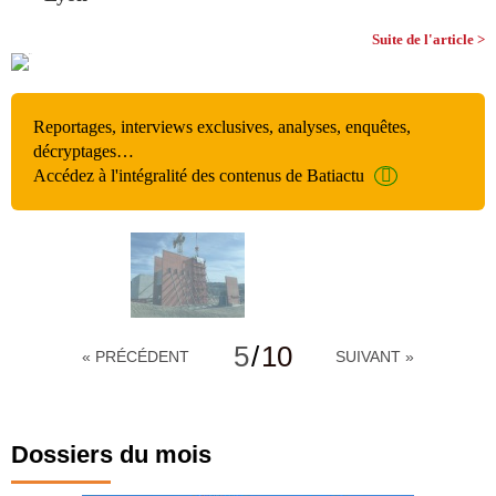
Suite de l'article >
Reportages, interviews exclusives, analyses, enquêtes,
décryptages…
Accédez à l'intégralité des contenus de Batiactu
5
/
10
« PRÉCÉDENT
SUIVANT »
Dossiers du mois