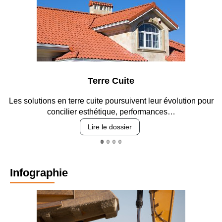
 Cuite
Parking et 
poursuivent leur évolution pour
Entre circulation, sécurisation
que, performances…
revêtements et i
 dossier
Lire le dos
Infographie