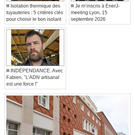
Color
Opacity
Isolation thermique des
Je m’inscris à EnerJ-
Font Size
tuyauteries : 5 critères clés
meeting Lyon, 15
pour choisir le bon isolant
septembre 2026
Text Edge Style
Font Family
INDÉPENDANCE. Avec
Reset
Done
Fabien, "L'ADN artisanal
Close Modal Dialog
est une force !"
End of dialog window.