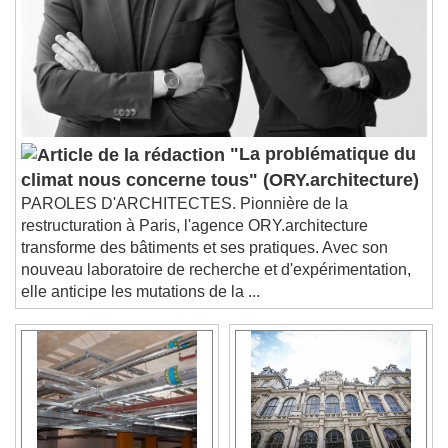
descriptions off
, selected
Subtitles
subtitles settings
, opens subtitles
settings dialog
subtitles off
, selected
Audio Track
"La problématique du
Picture-in-Picture
Fullscreen
climat nous concerne tous" (ORY.architecture)
This is a modal window.
PAROLES D'ARCHITECTES. Pionnière de la
Beginning of dialog window. Escape will cancel
restructuration à Paris, l'agence ORY.architecture
and close the window.
transforme des bâtiments et ses pratiques. Avec son
Text
nouveau laboratoire de recherche et d'expérimentation,
elle anticipe les mutations de la ...
Color
Opacity
Text Background
Color
Opacity
Caption Area Background