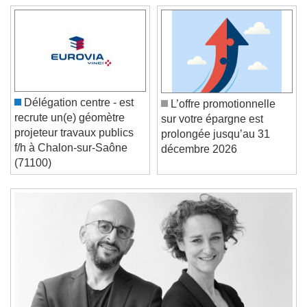
Video Player is loading.
Play Video
Play
Skip Backward
Skip Forward
Unmute
Délégation centre - est
L’offre promotionnelle
Current Time
0:00
recrute un(e) géomètre
sur votre épargne est
/
projeteur travaux publics
prolongée jusqu’au 31
Duration
-:-
f/h à Chalon-sur-Saône
décembre 2026
Loaded
:
0%
(71100)
Stream Type
LIVE
Seek to live, currently behind live
LIVE
Remaining Time
-
0:00
1x
Playback Rate
Chapters
Chapters
Descriptions