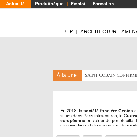
Aller
Actualité
Produithèque
Emploi
Formation
au
contenu
principal
BTP
ARCHITECTURE-AMÉN
À la une
SAINT-GOBAIN CONFIRM
En 2018, la
société foncière Gecina
dé
situés dans Paris intra-muros, le Croi
européenne
en valeur de portefeuille 
de coworking, de logements et de réside
Grand Paris.