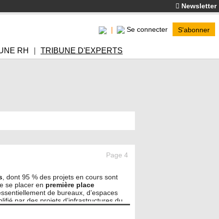
Newsletter
Se connecter
S'abonner
UNE RH
TRIBUNE D'EXPERTS
Page 4
s
, dont 95 % des projets en cours sont
de se placer en
première place
 essentiellement de bureaux, d’espaces
fié par des projets d’infrastructures du