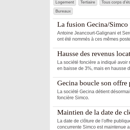
Logement
Tertiaire
Tous corps d'ét
Les 4 axes principaux de Gecina reposen
déchets recyclés, la biodiversité avec 
Bureaux
avec 70 % de ses consommations d’électr
propose ainsi une qualité de services de
une production d’
énergies renouvelab
La fusion Gecina/Simco p
Antoine Jeancourt-Galignani et Se
ont été nommés à ces mêmes post
Hausse des revenus locat
La société foncière a indiqué avoir 
en baisse de 3%, mais en hausse d
Gecina boucle son offre
La société Gecina détient désormais
foncière Simco.
Maintien de la date de cl
La date de clôture de l'offre publiq
concurrente Simco est maintenue a