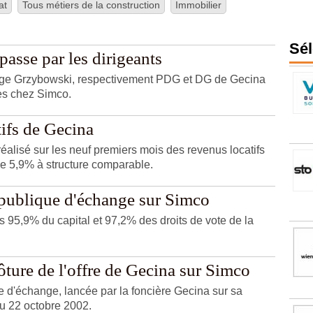
at
Tous métiers de la construction
Immobilier
t sur le bien-être des occupants, l’
économie circulaire
privilégiée l
près de
36 % des parcelles végétalisées
en équivalent pleine terre et 
icité couvertes par un contrat d’énergie verte. Gecina lance sa marqu
 premier plan à ses 100 000 clients, particuliers et entreprises. De plu
Sél
les
, comme des panneaux photovoltaïques.
asse par les dirigeants
rge Grzybowski, respectivement PDG et DG de Gecina
es chez Simco.
ifs de Gecina
réalisé sur les neuf premiers mois des revenus locatifs
e 5,9% à structure comparable.
 publique d'échange sur Simco
 95,9% du capital et 97,2% des droits de vote de la
ôture de l'offre de Gecina sur Simco
ue d'échange, lancée par la foncière Gecina sur sa
u 22 octobre 2002.