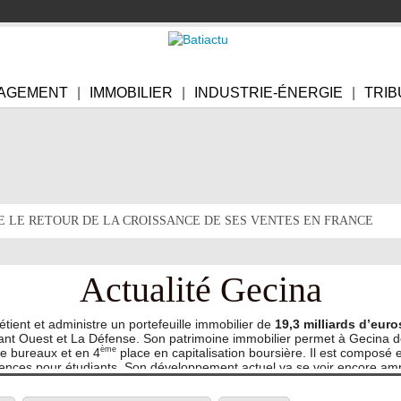
AGEMENT
IMMOBILIER
INDUSTRIE-ÉNERGIE
TRIB
E LE RETOUR DE LA CROISSANCE DE SES VENTES EN FRANCE
Actualité Gecina
tient et administre un portefeuille immobilier de
19,3 milliards d’euro
ssant Ouest et La Défense. Son patrimoine immobilier permet à Gecina 
ème
de bureaux et en 4
place en capitalisation boursière. Il est composé
nces pour étudiants. Son développement actuel va se voir encore ampli