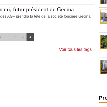
ani, futur président de Gecina
nt des AGF prendra la tête de la société foncière Gecina.
(current)
«
1
2
3
4
Voir tous les tags
Pr