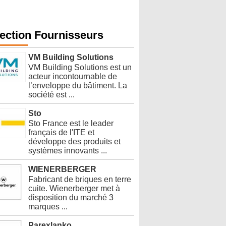
ors des chantiers, avec plus de 80 % des
la réduction de l’empreinte carbone
e relationnelle “
YouFirst
” en 2018, et
s, elle fournit des espaces équipés pour
ection Fournisseurs
VM Building Solutions
VM Building Solutions est un
acteur incontournable de
l’enveloppe du bâtiment. La
société est ...
Sto
Sto France est le leader
français de l'ITE et
développe des produits et
systèmes innovants ...
WIENERBERGER
Fabricant de briques en terre
cuite. Wienerberger met à
disposition du marché 3
marques ...
Parexlanko