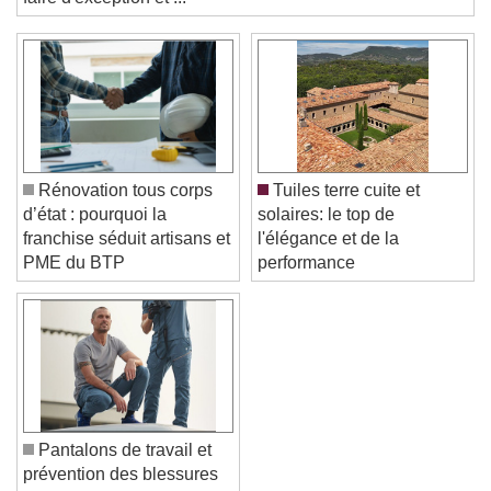
faire d'exception et ...
Color
Opacity
Text Background
Color
Opacity
Caption Area Background
Color
Opacity
Rénovation tous corps
Tuiles terre cuite et
Font Size
d’état : pourquoi la
solaires: le top de
franchise séduit artisans et
l'élégance et de la
PME du BTP
performance
Text Edge Style
Font Family
Reset
Done
Pantalons de travail et
Close Modal Dialog
prévention des blessures