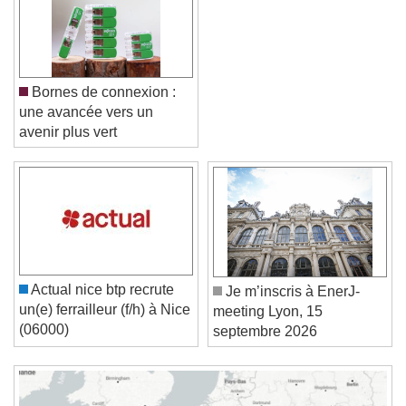
Bornes de connexion :
une avancée vers un
avenir plus vert
Video Player is loading.
Play Video
Play
Skip Backward
Skip Forward
Unmute
Current Time
0:00
Actual nice btp recrute
Je m’inscris à EnerJ-
/
un(e) ferrailleur (f/h) à Nice
meeting Lyon, 15
Duration
-:-
(06000)
septembre 2026
Loaded
:
0%
Stream Type
LIVE
Seek to live, currently behind live
LIVE
Remaining Time
-
0:00