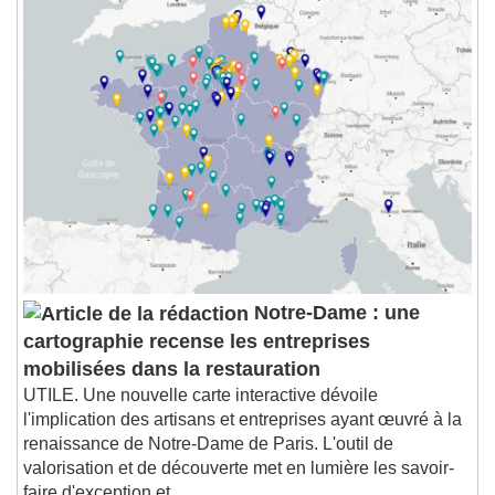
1x
Playback Rate
Chapters
Chapters
Descriptions
descriptions off
, selected
Subtitles
subtitles settings
, opens subtitles
settings dialog
subtitles off
, selected
Audio Track
Notre-Dame : une
cartographie recense les entreprises
Picture-in-Picture
Fullscreen
This is a modal window.
mobilisées dans la restauration
UTILE. Une nouvelle carte interactive dévoile
Beginning of dialog window. Escape will cancel
and close the window.
l'implication des artisans et entreprises ayant œuvré à la
renaissance de Notre-Dame de Paris. L'outil de
Text
valorisation et de découverte met en lumière les savoir-