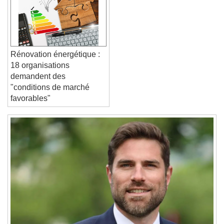
Text Edge Style
Font Family
Rénovation énergétique :
18 organisations
Reset
Done
demandent des
Close Modal Dialog
"conditions de marché
End of dialog window.
favorables"