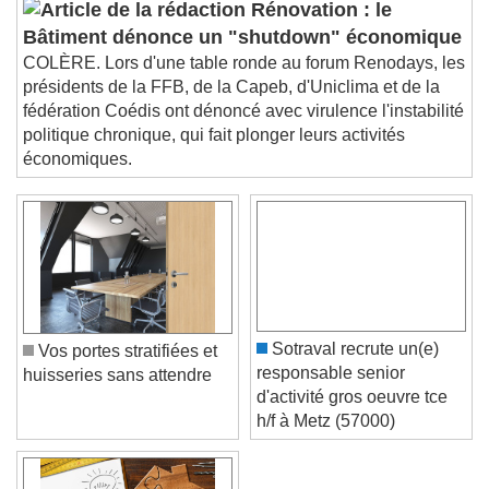
subtitles off
, selected
Rénovation : le
Audio Track
Bâtiment dénonce un "shutdown" économique
COLÈRE. Lors d'une table ronde au forum Renodays, les
Picture-in-Picture
Fullscreen
présidents de la FFB, de la Capeb, d'Uniclima et de la
This is a modal window.
fédération Coédis ont dénoncé avec virulence l'instabilité
Beginning of dialog window. Escape will cancel
politique chronique, qui fait plonger leurs activités
and close the window.
économiques.
Text
Color
Opacity
Text Background
Color
Opacity
Caption Area Background
Sotraval recrute un(e)
Vos portes stratifiées et
responsable senior
huisseries sans attendre
Color
Opacity
d'activité gros oeuvre tce
Font Size
h/f à Metz (57000)