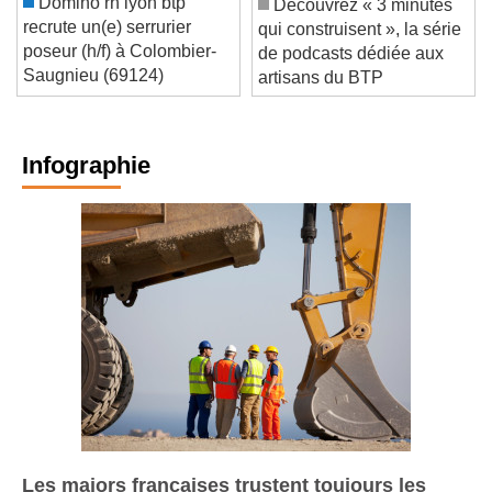
Domino rh lyon btp
Découvrez « 3 minutes
recrute un(e) serrurier
qui construisent », la série
poseur (h/f) à Colombier-
de podcasts dédiée aux
Saugnieu (69124)
artisans du BTP
Infographie