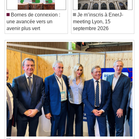
Play Video
Play
Skip Backward
Skip Forward
Unmute
Bornes de connexion :
Je m’inscris à EnerJ-
Current Time
0:00
une avancée vers un
meeting Lyon, 15
/
avenir plus vert
septembre 2026
Duration
-:-
Loaded
:
0%
Stream Type
LIVE
Seek to live, currently behind live
LIVE
Remaining Time
-
0:00
1x
Playback Rate
Chapters
Chapters
Descriptions
descriptions off
, selected
Subtitles
subtitles settings
, opens subtitles
settings dialog