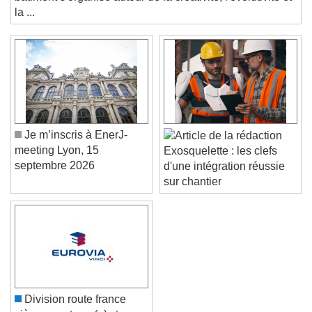
la ...
Color
Opacity
Text Background
Color
Opacity
Caption Area Background
Color
Opacity
Je m’inscris à EnerJ-
Font Size
meeting Lyon, 15
Exosquelette : les clefs
septembre 2026
d'une intégration réussie
sur chantier
Text Edge Style
Font Family
Reset
Done
Division route france
Close Modal Dialog