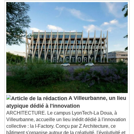
Remaining Time
-
0:00
1x
Playback Rate
Chapters
Chapters
Descriptions
descriptions off
, selected
Subtitles
subtitles settings
, opens subtitles
settings dialog
subtitles off
, selected
Audio Track
A Villeurbanne, un lieu
Picture-in-Picture
Fullscreen
atypique dédié à l'innovation
This is a modal window.
ARCHITECTURE. Le campus LyonTech-La Doua, à
Beginning of dialog window. Escape will cancel
Villeurbanne, accueille un lieu inédit dédié à l'innovation
and close the window.
collective : la I-Factory. Conçu par Z Architecture, ce
Text
bâtiment s'organise autour de la créativité, l'évolutivité et