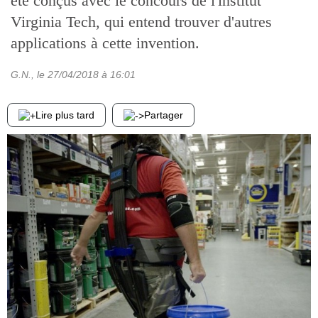
été conçus avec le concours de l'institut
Virginia Tech, qui entend trouver d'autres
applications à cette invention.
G.N.
, le
27/04/2018
à 16:01
Lire plus tard
Partager