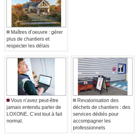
Maîtres d’oeuvre : gérer
plus de chantiers et
respecter les délais
Video Player is loading.
Play Video
Play
Skip Backward
Skip Forward
Unmute
Vous n'avez peut-être
Revalorisation des
Current Time
0:00
jamais entendu parler de
déchets de chantiers : des
/
LOXONE. C'est tout à fait
services dédiés pour
Duration
-:-
normal.
accompagner les
Loaded
:
0%
Stream Type
LIVE
professionnels
Seek to live, currently behind live
LIVE