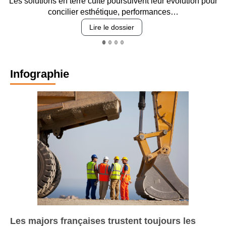
Les solutions en terre cuite poursuivent leur évolution pour
En
concilier esthétique, performances…
Lire le dossier
Infographie
Les majors françaises trustent toujours les