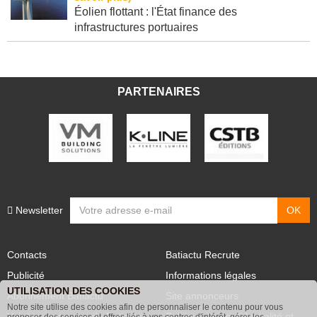
Éolien flottant : l'État finance des
infrastructures portuaires
PARTENAIRES
Newsletter
Contacts
Batiactu Recrute
Publicité
Informations légales
UTILISATION DES COOKIES
Abonnement Batiactu
Site annonceurs
Notre site utilise des cookies afin de personnaliser le contenu pour vous