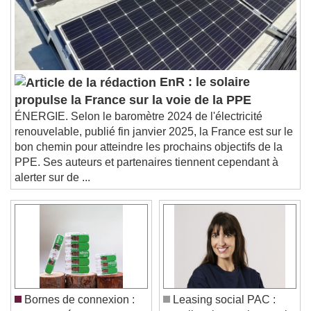
settings dialog
subtitles off
, selected
Audio Track
Picture-in-Picture
Fullscreen
This is a modal window.
EnR : le solaire
Beginning of dialog window. Escape will cancel
propulse la France sur la voie de la PPE
and close the window.
ÉNERGIE. Selon le baromètre 2024 de l'électricité
Text
renouvelable, publié fin janvier 2025, la France est sur le
bon chemin pour atteindre les prochains objectifs de la
Color
Opacity
PPE. Ses auteurs et partenaires tiennent cependant à
Text Background
alerter sur de ...
Color
Opacity
Caption Area Background
Color
Opacity
Font Size
Bornes de connexion :
Leasing social PAC :