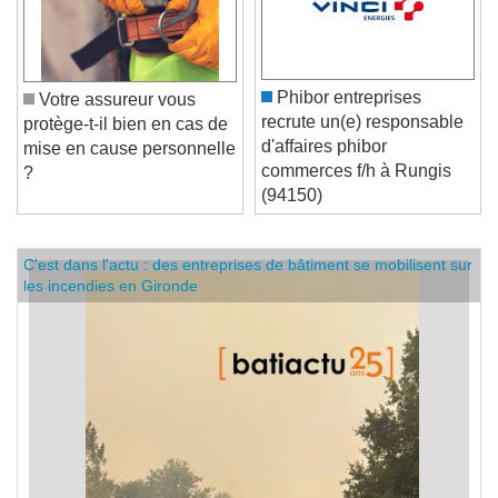
Phibor entreprises
Votre assureur vous
recrute un(e) responsable
protège-t-il bien en cas de
d'affaires phibor
mise en cause personnelle
commerces f/h à Rungis
?
(94150)
C'est dans l'actu : des entreprises de bâtiment se mobilisent sur
les incendies en Gironde