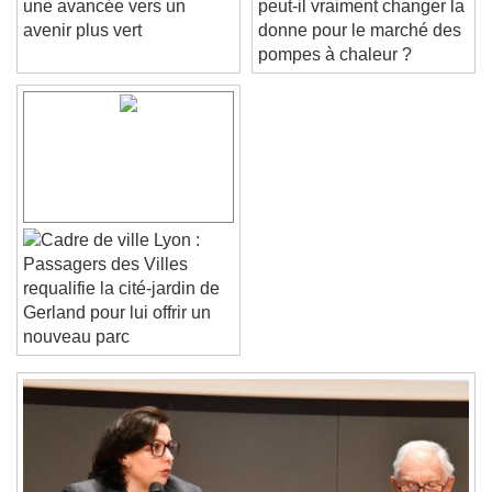
une avancée vers un
peut-il vraiment changer la
Text Edge Style
avenir plus vert
donne pour le marché des
pompes à chaleur ?
Font Family
Reset
Done
Close Modal Dialog
End of dialog window.
Lyon :
Passagers des Villes
requalifie la cité-jardin de
Gerland pour lui offrir un
nouveau parc