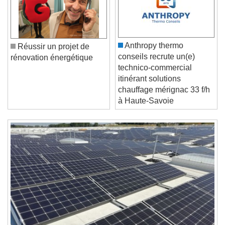
Video Player is loading.
Play Video
Play
Skip Backward
Skip Forward
Unmute
Current Time
0:00
Anthropy thermo
Réussir un projet de
/
conseils recrute un(e)
rénovation énergétique
Duration
-:-
technico-commercial
Loaded
:
0%
itinérant solutions
Stream Type
LIVE
chauffage mérignac 33 f/h
Seek to live, currently behind live
LIVE
à Haute-Savoie
Remaining Time
-
0:00
1x
Playback Rate
Chapters
Chapters
Descriptions
descriptions off
, selected
Subtitles
subtitles settings
, opens subtitles