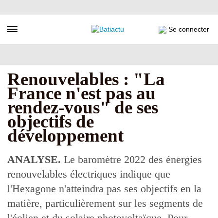
Aller
au
contenu
Toggle navigation
Se connecter
principal
Renouvelables : "La
France n'est pas au
rendez-vous" de ses
objectifs de
développement
ANALYSE.
Le baromètre 2022 des énergies
renouvelables électriques indique que
l'Hexagone n'atteindra pas ses objectifs en la
matière, particulièrement sur les segments de
l'éolien et du solaire photovoltaïque. Pour