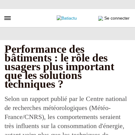
Aller
au
contenu
Toggle navigation
Se connecter
principal
Performance des
bâtiments : le rôle des
usagers plus important
que les solutions
techniques ?
Selon un rapport publié par le Centre national
de recherches météorologiques (Météo-
France/CNRS), les comportements seraient
très influents sur la consommation d'énergie,
autant voire plus que les techniques de