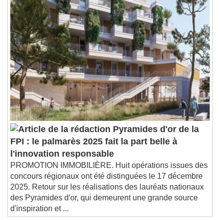
Playback Rate
Chapters
Chapters
Descriptions
descriptions off
, selected
Subtitles
subtitles settings
, opens subtitles
settings dialog
subtitles off
, selected
Audio Track
Pyramides d'or de la
Picture-in-Picture
Fullscreen
FPI : le palmarès 2025 fait la part belle à
This is a modal window.
l'innovation responsable
Beginning of dialog window. Escape will cancel
PROMOTION IMMOBILIÈRE. Huit opérations issues des
and close the window.
concours régionaux ont été distinguées le 17 décembre
Text
2025. Retour sur les réalisations des lauréats nationaux
des Pyramides d'or, qui demeurent une grande source
Color
Opacity
d'inspiration et ...