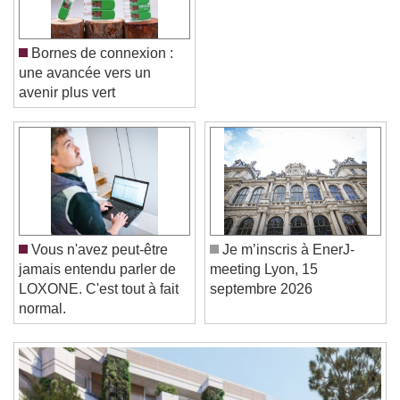
Bornes de connexion :
une avancée vers un
avenir plus vert
Video Player is loading.
Play Video
Play
Skip Backward
Skip Forward
Unmute
Current Time
0:00
Vous n'avez peut-être
Je m’inscris à EnerJ-
/
jamais entendu parler de
meeting Lyon, 15
Duration
-:-
LOXONE. C'est tout à fait
septembre 2026
Loaded
:
0%
normal.
Stream Type
LIVE
Seek to live, currently behind live
LIVE
Remaining Time
-
0:00
1x