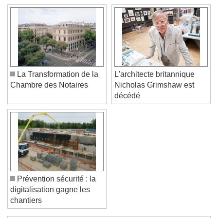
Text Background
Color
Opacity
Caption Area Background
Color
Opacity
Font Size
La Transformation de la
L'architecte britannique
Chambre des Notaires
Nicholas Grimshaw est
décédé
Text Edge Style
Font Family
Reset
Done
Prévention sécurité : la
Close Modal Dialog
digitalisation gagne les
End of dialog window.
chantiers