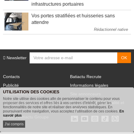
Éolien flottant : l'État finance des
infrastructures portuaires
Vos portes stratifiées et huisseries sans
attendre
Rédactionnel native
Newsletter
Contacts
Batiactu Recrute
Publicité
Informations légales
UTILISATION DES COOKIES
Abonnement Batiactu
Site annonceurs
Notre site utilise des cookies afin de personnaliser le contenu pour vous
proposer des services et offres liés à vos centres d'intérêt, gérer les
Voir les contenus+ de Batiactu
Politique de confidentialité et
fonctionnalités de notre site et réaliser des analyses statistiques. En
poursuivant votre navigation, vous acceptez l’utilisation de ces cookies.
En
cookies
savoir plus
© 2026 Batiactu Groupe
J'ai compris