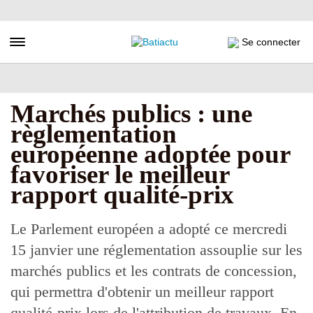
Aller
au
contenu
Toggle navigation
Se connecter
principal
Marchés publics : une
règlementation
européenne adoptée pour
favoriser le meilleur
rapport qualité-prix
Le Parlement européen a adopté ce mercredi
15 janvier une réglementation assouplie sur les
marchés publics et les contrats de concession,
qui permettra d'obtenir un meilleur rapport
qualité-prix lors de l'attribution de travaux. En