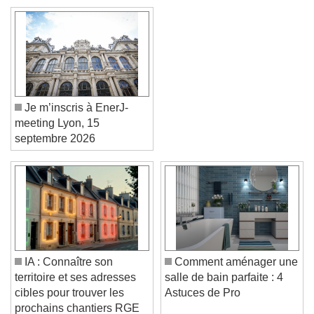
Je m’inscris à EnerJ-
meeting Lyon, 15
septembre 2026
Video Player is loading.
Play Video
Play
Skip Backward
Skip Forward
Unmute
IA : Connaître son
Comment aménager une
Current Time
0:00
territoire et ses adresses
salle de bain parfaite : 4
/
cibles pour trouver les
Astuces de Pro
Duration
-:-
prochains chantiers RGE
Loaded
:
0%