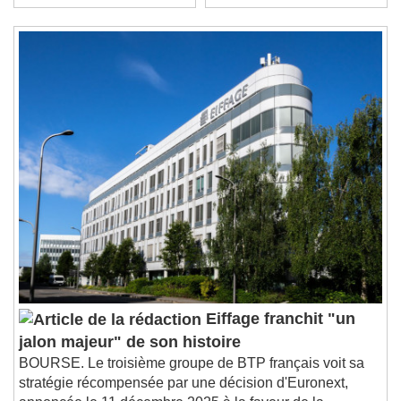
Stream Type
LIVE
Seek to live, currently behind live
LIVE
Remaining Time
-
0:00
1x
Playback Rate
Chapters
Chapters
Descriptions
descriptions off
, selected
Subtitles
subtitles settings
, opens subtitles
settings dialog
subtitles off
, selected
Audio Track
Eiffage franchit "un
jalon majeur" de son histoire
Picture-in-Picture
Fullscreen
This is a modal window.
BOURSE. Le troisième groupe de BTP français voit sa
stratégie récompensée par une décision d'Euronext,
Beginning of dialog window. Escape will cancel