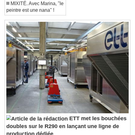
MIXITÉ. Avec Marina, "le
Reset
Done
peintre est une nana" !
Close Modal Dialog
End of dialog window.
ETT met les bouchées
doubles sur le R290 en lançant une ligne de
production dédiée