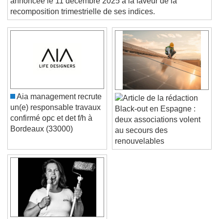
annoncée le 11 décembre 2025 à la faveur de la
and close the window.
recomposition trimestrielle de ses indices.
Text
Color
Opacity
Text Background
Color
Opacity
Caption Area Background
Aia management recrute
un(e) responsable travaux
Black-out en Espagne :
Color
Opacity
confirmé opc et det f/h à
deux associations volent
Font Size
Bordeaux (33000)
au secours des
renouvelables
Text Edge Style
Font Family