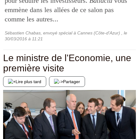
pour séduire les investisseurs.
Batiactu
vous
emmène dans les allées de ce salon pas
comme les autres...
Sébastien Chabas, envoyé spécial à Cannes (Côte-d'Azur)
, le
30/03/2016
à 11:21
Le ministre de l'Economie, une
première visite
Lire plus tard
Partager