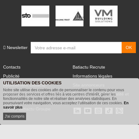
Newsletter
Contacts
Batiactu Recrute
Publicité
Informations légales
UTILISATION DES COOKIES
Abonnement Batiactu
Site annonceurs
Notre site utilise des cookies afin de personnaliser le contenu pour vous
Voir les contenus+ de Batiactu
Politique de confidentialité et
proposer des services et offres liés à vos centres d'intérêt, gérer les
fonctionnalités de notre site et réaliser des analyses statistiques. En
cookies
poursuivant votre navigation, vous acceptez l’utilisation de ces cookies.
En
savoir plus
© 2026 Batiactu Groupe
J'ai compris