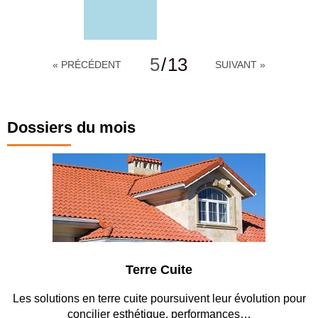
5
/
13
« PRÉCÉDENT
SUIVANT »
Dossiers du mois
Parking et garage
t leur évolution pour
Entre circulation, sécurisation des accè
ormances…