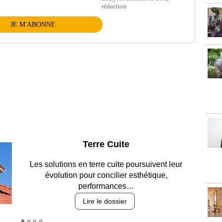
rédaction
JE M'ABONNE
Parking et garages
Entre circulation, sécurisation des accès, durabilité
des revêtements et intégration…
Lire le dossier