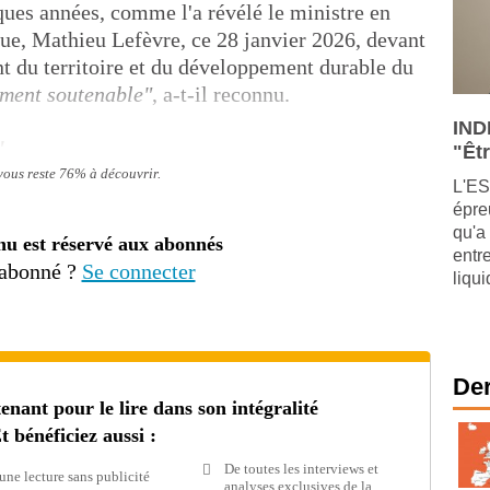
ques années, comme l'a révélé le ministre en
que, Mathieu Lefèvre, ce 28 janvier 2026, devant
 du territoire et du développement durable du
lement soutenable"
, a-t-il reconnu.
IND
"
"Êtr
 vous reste 76% à découvrir.
L'ES
épre
qu'a
nu est réservé aux abonnés
entr
 abonné ?
Se connecter
liqu
Der
ant pour le lire dans son intégralité
t bénéficiez aussi :
De toutes les interviews et
une lecture sans publicité
analyses exclusives de la