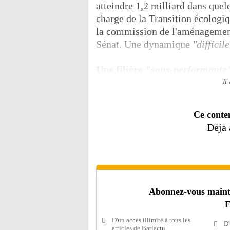
atteindre 1,2 milliard dans quel
charge de la Transition écologi
la commission de l'aménagement
Sénat. Une dynamique
"diffici
Une filière
"sous-performante
Il
Ce conte
Déja
Abonnez-vous mainten
E
D'un accès illimité à tous les
D'
articles de Batiactu