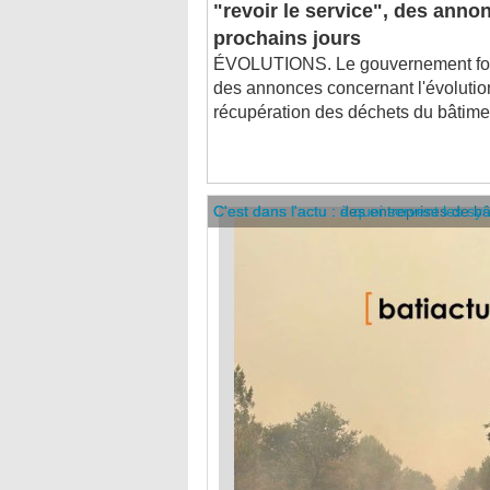
prochains jours
ÉVOLUTIONS. Le gouvernement fo
des annonces concernant l'évolution 
récupération des déchets du bâtime
C'est dans l'actu : des entreprises de b
C'est dans l'actu : à quoi servent les sy