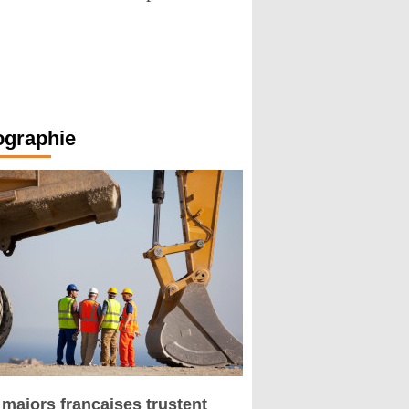
ographie
 majors françaises trustent