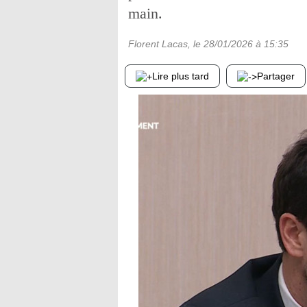
main.
Florent Lacas
, le
28/01/2026
à 15:35
Lire plus tard
Partager