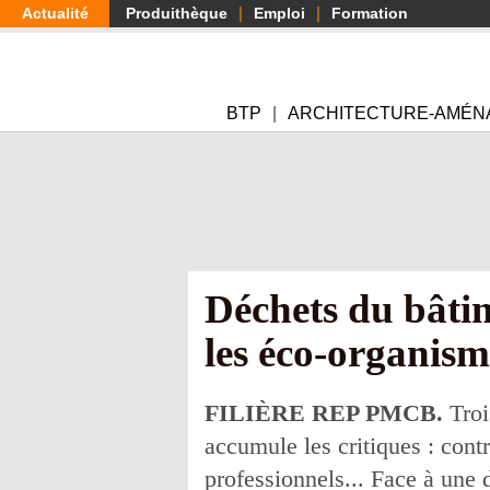
Aller
Actualité
Produithèque
Emploi
Formation
au
contenu
principal
BTP
ARCHITECTURE-AMÉN
Déchets du bâtim
les éco-organism
FILIÈRE REP PMCB.
Troi
accumule les critiques : contr
professionnels... Face à une