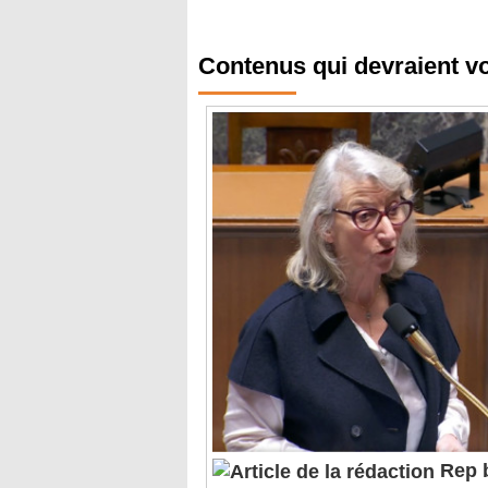
Contenus qui devraient v
Rep b
"revoir le service", des anno