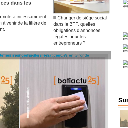
rmulera incessamment
Changer de siège social
à venir de la filière de
dans le BTP, quelles
nt.
obligations d'annonces
légales pour les
entrepreneurs ?
âtiment se mobilisent sur les incendies en Gironde
stèmes intelligents dans le bâtiment ?
Sur