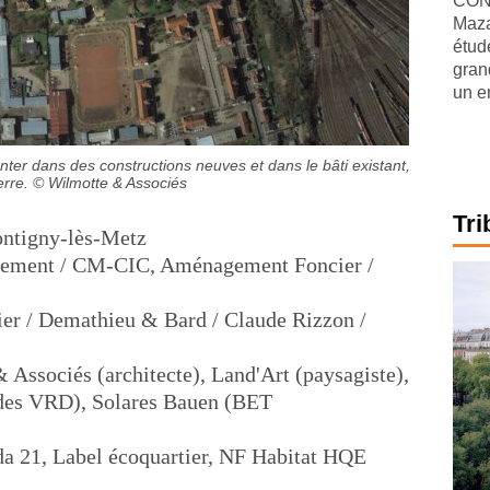
CONJ
Maza
étude
gran
un e
er dans des constructions neuves et dans le bâti existant,
erre.
© Wilmotte & Associés
Tri
ontigny-lès-Metz
gement / CM-CIC, Aménagement Foncier /
ier / Demathieu & Bard / Claude Rizzon /
 Associés (architecte), Land'Art (paysagiste),
tudes VRD), Solares Bauen (BET
nda 21, Label écoquartier, NF Habitat HQE