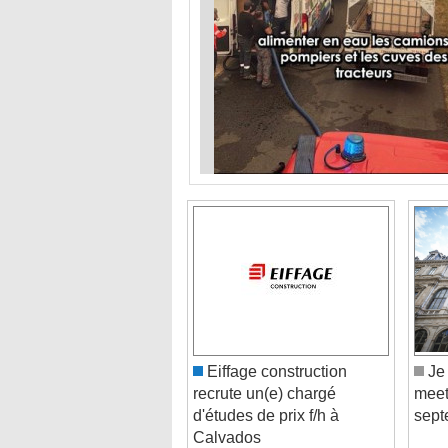
Eiffage construction
Je 
recrute un(e) chargé
meet
d'études de prix f/h à
sept
Calvados