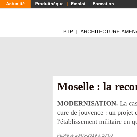
Aller
Actualité
Produithèque
Emploi
Formation
au
contenu
principal
BTP
ARCHITECTURE-AMÉN
Moselle : la rec
MODERNISATION.
La cas
cure de jouvence : un projet 
l'établissement militaire en qu
Publié le
20/06/2019
à 18:00