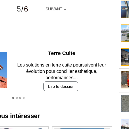
5
/
6
SUIVANT »
Parking et garages
Entre circulation, sécurisation des accès, durabilité
des revêtements et intégration…
Lire le dossier
ous intéresser