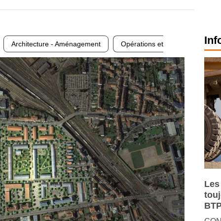
Inf
Architecture - Aménagement
Opérations et
Les
tou
BTP