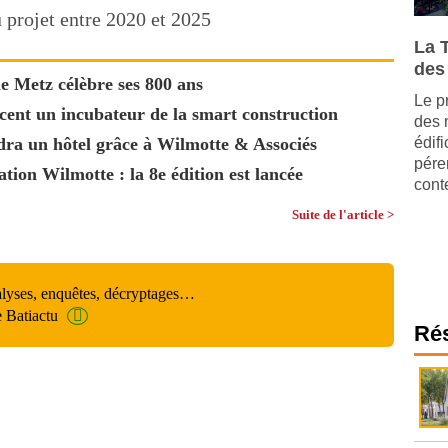
 projet entre 2020 et 2025
La 
des
e Metz célèbre ses 800 ans
Le p
ncent un incubateur de la smart construction
des 
dra un hôtel grâce à Wilmotte & Associés
édif
pére
ation Wilmotte : la 8e édition est lancée
cont
Suite de l'article >
alyses, enquêtes, décryptages…
e Batiactu
Ré