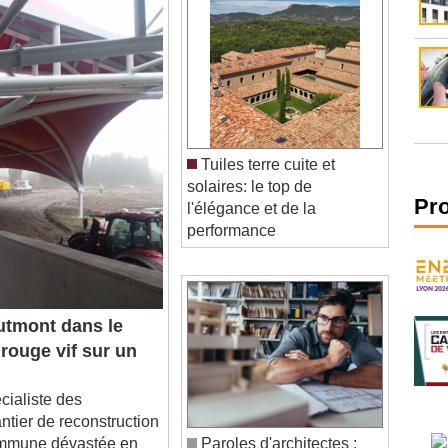
Tuiles terre cuite et
solaires: le top de
l'élégance et de la
Pr
performance
tmont dans le
 rouge vif sur un
aliste des
ntier de reconstruction
ommune dévastée en
Paroles d'architectes :
la mort de quatre
des témoignages en toute