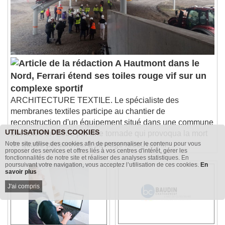
subtitles settings
, opens subtitles
settings dialog
subtitles off
, selected
Audio Track
Picture-in-Picture
Fullscreen
A Hautmont dans le
This is a modal window.
Nord, Ferrari étend ses toiles rouge vif sur un
Beginning of dialog window. Escape will cancel
complexe sportif
and close the window.
ARCHITECTURE TEXTILE. Le spécialiste des
Text
membranes textiles participe au chantier de
reconstruction d'un équipement situé dans une commune
Color
Opacity
UTILISATION DES COOKIES
dévastée en 2008 par une tornade qui provoqua la mort
Text Background
Notre site utilise des cookies afin de personnaliser le contenu pour vous
de quatre personnes. L'ouvrage recouvert ...
proposer des services et offres liés à vos centres d'intérêt, gérer les
fonctionnalités de notre site et réaliser des analyses statistiques. En
poursuivant votre navigation, vous acceptez l’utilisation de ces cookies.
En
Color
Opacity
savoir plus
Caption Area Background
J'ai compris
Color
Opacity
Font Size