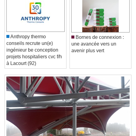
Video Player is loading.
Play Video
Play
Skip Backward
Skip Forward
Unmute
Current Time
0:00
Anthropy thermo
Bornes de connexion :
/
conseils recrute un(e)
une avancée vers un
Duration
-:-
ingénieur be conception
avenir plus vert
Loaded
:
0%
projets hospitaliers cvc f/h
Stream Type
LIVE
à Lacourt (92)
Seek to live, currently behind live
LIVE
Remaining Time
-
0:00
1x
Playback Rate
Chapters
Chapters
Descriptions
descriptions off
, selected
Subtitles