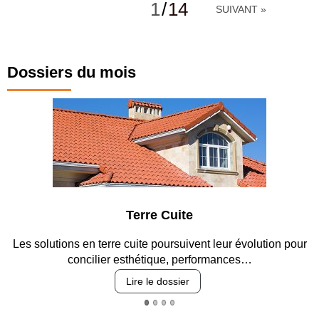
1
/
14
SUIVANT »
Dossiers du mois
e
Parking et gara
vent leur évolution pour
Entre circulation, sécurisation des a
erformances…
revêtements et intégr
Lire le dossier