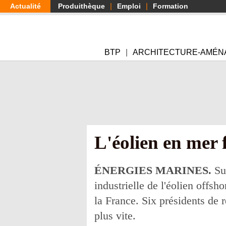
Aller
Actualité
Produithèque
Emploi
Formation
au
contenu
principal
BTP
ARCHITECTURE-AMÉN
L'éolien en mer 
ÉNERGIES MARINES.
Sui
industrielle de l'éolien offsh
la France. Six présidents de 
plus vite.