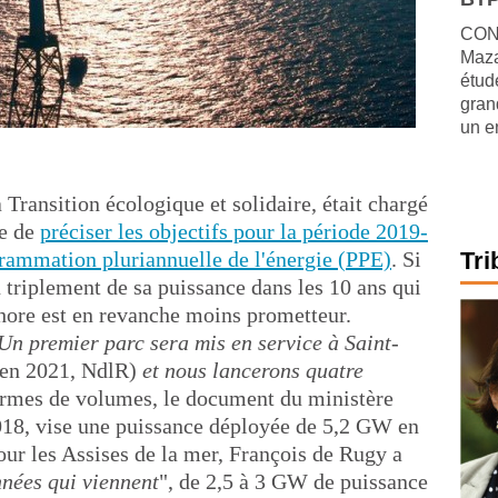
CONJ
Maza
étude
gran
un e
 Transition écologique et solidaire, était chargé
ue de
préciser les objectifs pour la période 2019-
rammation pluriannuelle de l'énergie (PPE)
. Si
Tri
n triplement de sa puissance dans les 10 ans qui
fshore est en revanche moins prometteur.
Un premier parc sera mis en service à Saint-
en 2021, NdlR)
et nous lancerons quatre
ermes de volumes, le document du ministère
18, vise une puissance déployée de 5,2 GW en
ur les Assises de la mer, François de Rugy a
nnées qui viennent
", de 2,5 à 3 GW de puissance