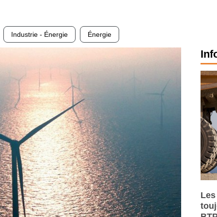
Industrie - Énergie
Énergie
Inf
Les
tou
BTP