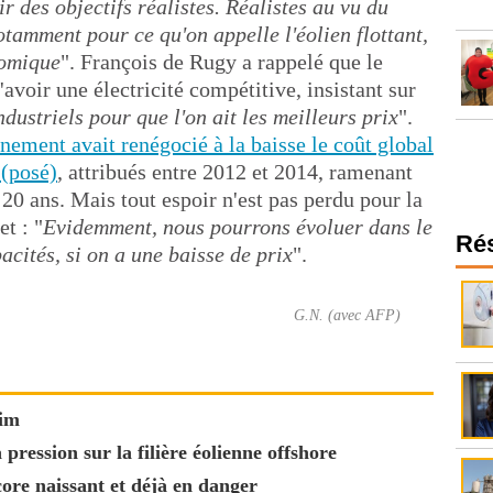
r des objectifs réalistes. Réalistes au vu du
amment pour ce qu'on appelle l'éolien flottant,
nomique
". François de Rugy a rappelé que le
avoir une électricité compétitive, insistant sur
dustriels pour que l'on ait les meilleurs prix
".
rnement avait renégocié à la baisse le coût global
 (posé)
, attribués entre 2012 et 2014, ramenant
 20 ans. Mais tout espoir n'est pas perdu pour la
et : "
Evidemment, nous pourrons évoluer dans le
Ré
acités, si on a une baisse de prix
".
G.N. (avec AFP)
aim
ression sur la filière éolienne offshore
core naissant et déjà en danger