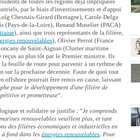
ésidents de toutes les régions déjà impliquées
riels, par le biais d'investissements et d'appui
Loïg Chesnais-Girard (Bretagne), Carole Delga
ais (Pays-de-la-Loire), Renaud Muselier (PACA)
itaine
), ainsi que trois représentants de la filière,
ergies renouvelables
), Olivier Perrot (France
Moncany de Saint-Aignan (Cluster maritime
 reçus au plus tôt par le Premier ministre. Ils
 la feuille de route pour parvenir à un rythme de
 sur la prochaine décennie. Faute de quoi tout
 offshore pourrait être remis en cause, laissant
ophe pour le développement d'une filière de
étitive et prometteuse
".
ogique et solidaire se justifie : "
Je comprends
 marines renouvelables veuillent plus, et tant
ns des filières économiques et industrielles en
 à fond dans les
énergies renouvelables
. Pour