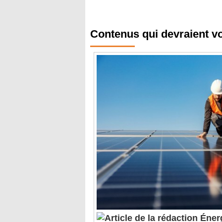
Contenus qui devraient v
Énerg
: Ardian reprend Akuo