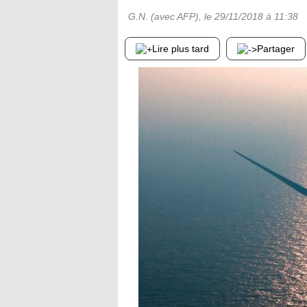
G.N. (avec AFP)
, le
29/11/2018
à 11:38
Lire plus tard
Partager