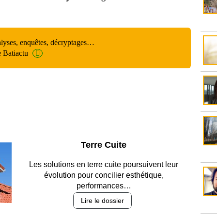
alyses, enquêtes, décryptages…
e Batiactu
Parking et garages
Entre circulation, sécurisation des accès, durabilité
des revêtements et intégration…
Lire le dossier