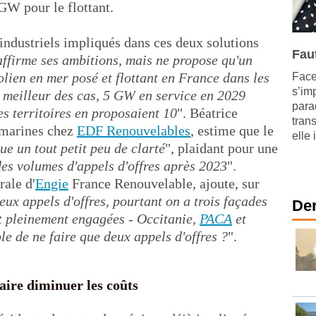
 GW pour le flottant.
industriels impliqués dans ces deux solutions
Faut
ffirme ses ambitions, mais ne propose qu'un
olien en mer posé et flottant en France dans les
Face 
s’im
 meilleur des cas, 5 GW en service en 2029
para
es territoires en proposaient 10
". Béatrice
trans
 marines chez
EDF Renouvelables
, estime que le
elle 
e un tout petit peu de clarté
", plaidant pour une
des volumes d'appels d'offres après 2023
".
rale d'
Engie
France Renouvelable, ajoute, sur
eux appels d'offres, pourtant on a trois façades
Der
nt pleinement engagées - Occitanie,
PACA
et
le de ne faire que deux appels d'offres ?
".
aire diminuer les coûts