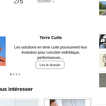
2
/
5
SUIVANT »
Parking et garages
Entre circulation, sécurisation des accès, durabilité
des revêtements et intégration…
Lire le dossier
ous intéresser