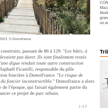
CONJ
Maza
étude
gran
un e
 2023.
© Domofrance
 construits, passant de 86 à 129. "
Les bâtis, à
Tri
devaient pas durer. Ils sont finalement restés
'une digue rendait toute autre construction
 Raphaël Ficarelli, responsable du pôle
tion foncière à DomoFrance. "
Le risque de
 du foncier inconstructible.
" Domofrance a alors
e de l'époque, qui faisait également partie du
ncer ce projet de parc urbain.
L-A F.