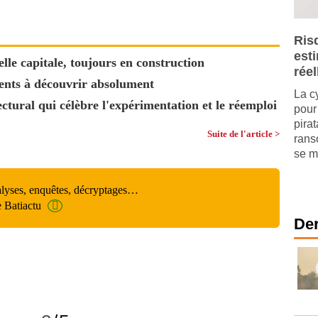
Ris
est
lle capitale, toujours en construction
réel
lents à découvrir absolument
La c
tectural qui célèbre l'expérimentation et le réemploi
pour 
pira
Suite de l'article >
rans
se mu
alyses, enquêtes, décryptages…
e Batiactu
Der