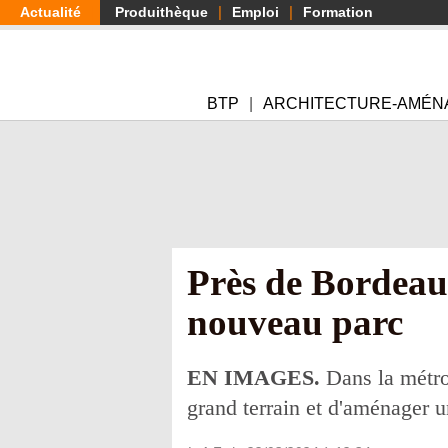
Aller
Actualité
Produithèque
Emploi
Formation
au
contenu
principal
BTP
ARCHITECTURE-AMÉN
Près de Bordeaux
nouveau parc
EN IMAGES.
Dans la métrop
grand terrain et d'aménager 