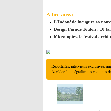
À lire aussi
L'Indonésie inaugure sa nouve
Design Parade Toulon : 10 ta
Microtopies, le festival archi
Reportages, interviews exclusives, an
Accédez à l'intégralité des contenus d