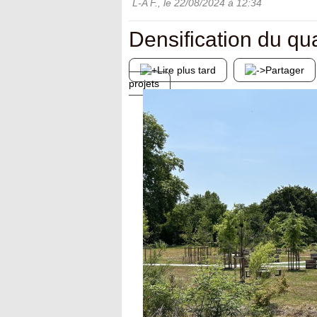
L-A F.
, le
22/08/2024
à 12:34
Densification du qua
Lire plus tard
Partager
projets