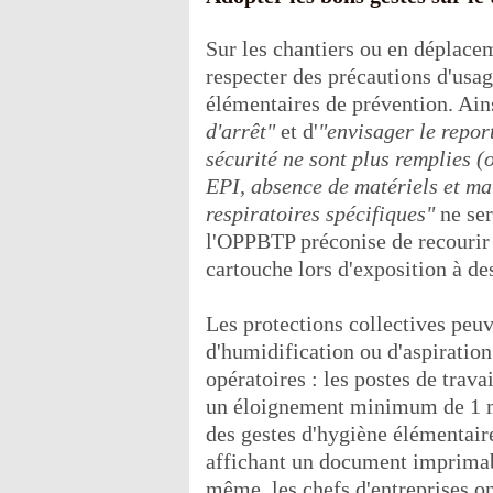
Sur les chantiers ou en déplace
respecter des précautions d'usage
élémentaires de prévention. Ains
d'arrêt"
et d'
"envisager le repor
sécurité ne sont plus remplies (
EPI, absence de matériels et mat
respiratoires spécifiques"
ne ser
l'OPPBTP préconise de recourir
cartouche lors d'exposition à d
Les protections collectives peuve
d'humidification ou d'aspiratio
opératoires : les postes de trava
un éloignement minimum de 1 m
des gestes d'hygiène élémentaires
affichant un document imprimab
même, les chefs d'entreprises on