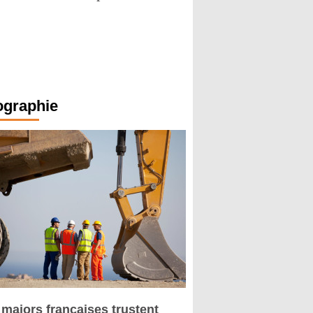
ographie
 majors françaises trustent