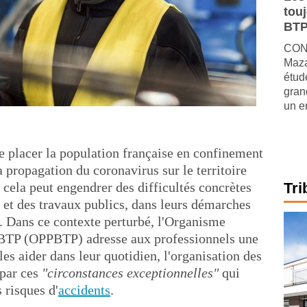
tou
BTP
CONJ
Maza
étude
gran
un e
 placer la population française en confinement
a propagation du coronavirus sur le territoire
, cela peut engendrer des difficultés concrètes
Tri
 et des travaux publics, dans leurs démarches
n. Dans ce contexte perturbé, l'Organisme
 BTP (OPPBTP) adresse aux professionnels une
s aider dans leur quotidien, l'organisation des
 par ces
"circonstances exceptionnelles"
qui
 risques d'
accidents
.