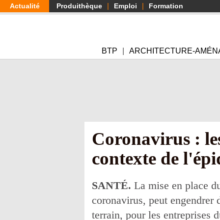
Aller
Actualité
Produithèque
Emploi
Formation
au
contenu
principal
BTP
ARCHITECTURE-AMÉN
Coronavirus : le
contexte de l'ép
SANTÉ.
La mise en place du
coronavirus, peut engendrer d
terrain, pour les entreprises