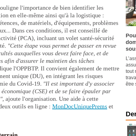
souligne l'importance de bien identifier les
ation en elle-même ainsi qu'à la logistique :
tences, de matériels, d'équipements, problèmes
... Dans ces conditions, il est conseillé de
Pou
activité (PCA), incluant un volet santé-sécurité
dom
ité.
"Cette étape vous permet de passer en revue
sou
cultés auxquelles vous devez faire face, et de
L’as
es afin d'assurer le maintien des tâches
assu
ndique l'OPPBTP. Il convient également de mettre
tout 
ment unique (DU), en intégrant les risques
trav
émie du Covid-19.
"Il est important d'y associer
être 
 économique (CSE) et de se faire épauler par
l"
, ajoute l'organisation. Une aide à cette
deux outils en ligne :
MonDocUniquePrems
et
Der
terrain