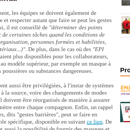
ment, les équipes se doivent également de
 et respecter autant que faire se peut les gestes
i, il est conseillé de
"déterminer des points
t de certaines tâches quand les conditions de
organisation, personnes formées et habilitées,
ériaux...)"
. De plus, dans le cas où des
"EPI
aient plus disponibles pour les collaborateurs,
 au modèle supérieur, par exemple un masque à
Pr
es poussières ou substances dangereuses.
nt aussi être privilégiées, à l'instar de systèmes
n à la source, voire des changements de modes
il doivent être réorganisés de manière à assurer
ètre entre chaque compagnon. Enfin, un rappel
, dits "gestes barrières", peut se faire en
le spécifique, disponible en suivant
ce lien
. De
t aussi la possibilité de fournir des masques et