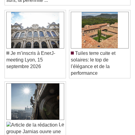
sûrs, la pérennité ...
Color
Opacity
Caption Area Background
Color
Opacity
Font Size
Je m’inscris à EnerJ-
Tuiles terre cuite et
Text Edge Style
meeting Lyon, 15
solaires: le top de
septembre 2026
l'élégance et de la
performance
Font Family
Reset
Done
Close Modal Dialog
End of dialog window.
Le
groupe Jarnias ouvre une