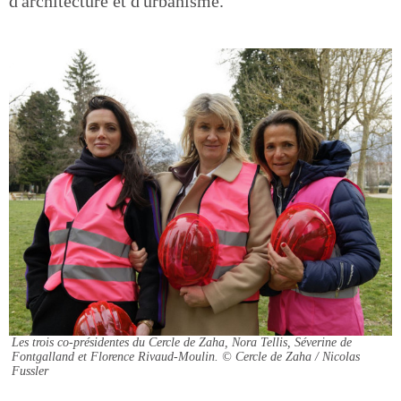
d'architecture et d'urbanisme.
Les trois co-présidentes du Cercle de Zaha, Nora Tellis, Séverine de
Fontgalland et Florence Rivaud-Moulin.
© Cercle de Zaha / Nicolas
Fussler