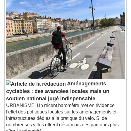
Chapters
Chapters
Descriptions
descriptions off
, selected
Subtitles
subtitles settings
, opens subtitles
settings dialog
subtitles off
, selected
Audio Track
Picture-in-Picture
Fullscreen
This is a modal window.
Aménagements
Beginning of dialog window. Escape will cancel
cyclables : des avancées locales mais un
and close the window.
soutien national jugé indispensable
Text
URBANISME. Un récent baromètre met en évidence
l'effet des politiques locales sur les aménagements et
Color
Opacity
infrastructures dédiés à la pratique du vélo. Si de
Text Background
nombreuses villes offrent désormais des parcours plus