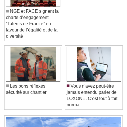
NGE et FACE signent la
charte d’engagement
“Talents de France” en
faveur de l’égalité et de la
diversité
Video Player is loading.
Play Video
Play
Skip Backward
Skip Forward
Unmute
Current Time
0:00
/
Duration
-:-
Les bons réflexes
Vous n'avez peut-être
Loaded
:
0%
sécurité sur chantier
jamais entendu parler de
Stream Type
LIVE
LOXONE. C'est tout à fait
Seek to live, currently behind live
LIVE
normal.
Remaining Time
-
0:00
1x
Playback Rate