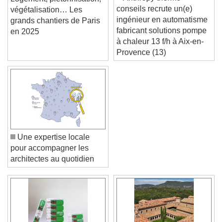
conseils recrute un(e)
végétalisation… Les
ingénieur en automatisme
grands chantiers de Paris
fabricant solutions pompe
en 2025
à chaleur 13 f/h à Aix-en-
Provence (13)
Une expertise locale
pour accompagner les
architectes au quotidien
Video Player is loading.
Play Video
Play
Skip Backward
Skip Forward
Unmute