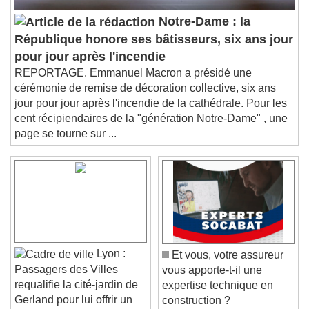
Picture-in-Picture
Fullscreen
Notre-Dame : la
This is a modal window.
République honore ses bâtisseurs, six ans jour
Beginning of dialog window. Escape will cancel
pour jour après l'incendie
and close the window.
REPORTAGE. Emmanuel Macron a présidé une
Text
cérémonie de remise de décoration collective, six ans
jour pour jour après l'incendie de la cathédrale. Pour les
Color
Opacity
cent récipiendaires de la "génération Notre-Dame" , une
Text Background
page se tourne sur ...
Color
Opacity
Caption Area Background
Color
Opacity
Font Size
Lyon :
Et vous, votre assureur
Passagers des Villes
vous apporte-t-il une
Text Edge Style
requalifie la cité-jardin de
expertise technique en
Gerland pour lui offrir un
construction ?