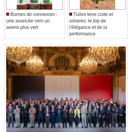
Current Time
0:00
/
Bornes de connexion :
Tuiles terre cuite et
Duration
-:-
une avancée vers un
solaires: le top de
Loaded
:
0%
avenir plus vert
l'élégance et de la
Stream Type
LIVE
performance
Seek to live, currently behind live
LIVE
Remaining Time
-
0:00
1x
Playback Rate
Chapters
Chapters
Descriptions
descriptions off
, selected
Subtitles
subtitles settings
, opens subtitles
settings dialog
subtitles off
, selected
Audio Track