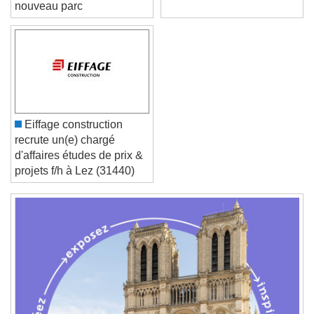
nouveau parc
Font Family
Reset
Done
Close Modal Dialog
End of dialog window.
Eiffage construction
recrute un(e) chargé
d'affaires études de prix &
projets f/h à Lez (31440)