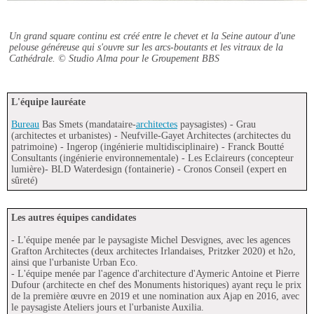
Un grand square continu est créé entre le chevet et la Seine autour d'une
pelouse généreuse qui s'ouvre sur les arcs-boutants et les vitraux de la
Cathédrale.
© Studio Alma pour le Groupement BBS
L'équipe lauréate
Bureau
Bas Smets (mandataire-
architectes
paysagistes) - Grau
(architectes et urbanistes) - Neufville-Gayet Architectes (architectes du
patrimoine) - Ingerop (ingénierie multidisciplinaire) - Franck Boutté
Consultants (ingénierie environnementale) - Les Eclaireurs (concepteur
lumière)- BLD Waterdesign (fontainerie) - Cronos Conseil (expert en
sûreté)
Les autres équipes candidates
- L'équipe menée par le paysagiste Michel Desvignes, avec les agences
Grafton Architectes (deux architectes Irlandaises, Pritzker 2020) et h2o,
ainsi que l'urbaniste Urban Eco.
- L'équipe menée par l'agence d'architecture d'Aymeric Antoine et Pierre
Dufour (architecte en chef des Monuments historiques) ayant reçu le prix
de la première œuvre en 2019 et une nomination aux Ajap en 2016, avec
le paysagiste Ateliers jours et l'urbaniste Auxilia.