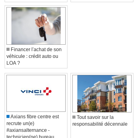
Financer l'achat de son
véhicule : crédit auto ou
LOA ?
Video Player is loading.
Play Video
Play
Skip Backward
Skip Forward
Unmute
Axians fibre centre est
Tout savoir sur la
Current Time
0:00
recrute un(e)
responsabilité décennale
/
#axiansalternance -
Duration
-:-
technicien(ne) bureau
Loaded
:
0%