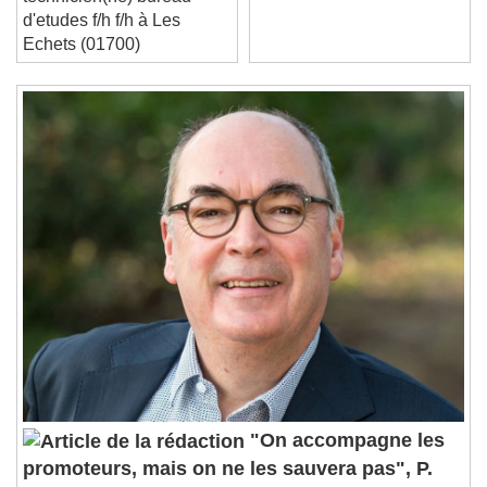
d'etudes f/h f/h à Les
Stream Type
LIVE
Echets (01700)
Seek to live, currently behind live
LIVE
Remaining Time
-
0:00
1x
Playback Rate
Chapters
Chapters
Descriptions
descriptions off
, selected
Subtitles
subtitles settings
, opens subtitles
settings dialog
subtitles off
, selected
Audio Track
Picture-in-Picture
Fullscreen
"On accompagne les
This is a modal window.
promoteurs, mais on ne les sauvera pas", P.
Beginning of dialog window. Escape will cancel