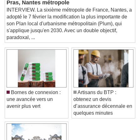
Pras, Nantes métropole
and close the window.
INTERVIEW. La sixième métropole de France, Nantes, a
Text
adopté le 7 février la modification la plus importante de
son Plan local d'urbanisme métropolitain (Plum), qui
Color
Opacity
s'applique jusqu'en 2030. Avec un double objectif,
Text Background
paradoxal, ...
Color
Opacity
Caption Area Background
Color
Opacity
Font Size
Bornes de connexion :
Artisans du BTP :
une avancée vers un
obtenez un devis
Text Edge Style
avenir plus vert
d’assurance décennale en
quelques minutes
Font Family