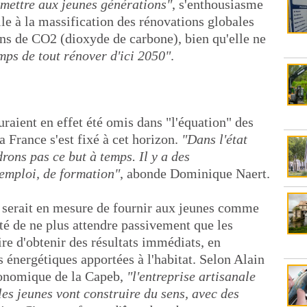
mettre aux jeunes générations"
, s'enthousiasme
le à la massification des rénovations globales
ons de CO2 (dioxyde de carbone), bien qu'elle ne
emps de tout rénover d'ici 2050"
.
raient en effet été omis dans "l'équation" des
a France s'est fixé à cet horizon.
"Dans l'état
drons pas ce but à temps. Il y a des
emploi, de formation"
, abonde Dominique Naert.
t serait en mesure de fournir aux jeunes comme
té de ne plus attendre passivement que les
re d'obtenir des résultats immédiats, en
s énergétiques apportées à l'habitat. Selon Alain
conomique de la Capeb,
"l'entreprise artisanale
 les jeunes vont construire du sens, avec des