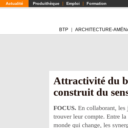
Aller
Actualité
Produithèque
Emploi
Formation
au
contenu
principal
BTP
ARCHITECTURE-AMÉN
Attractivité du b
construit du sen
FOCUS.
En collaborant, les 
trouver leur compte. Entre la
monde qui change, les synergi