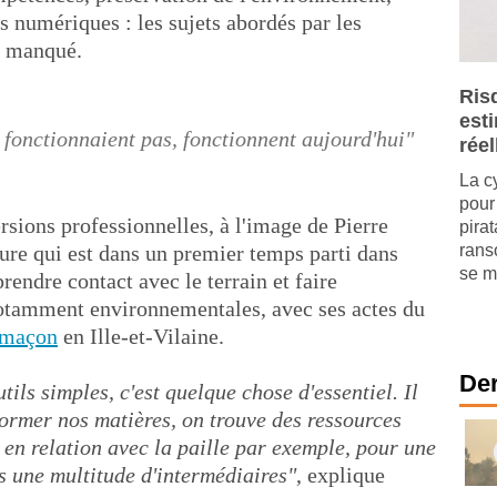
 numériques : les sujets abordés par les
as manqué.
Ris
est
 fonctionnaient pas, fonctionnent aujourd'hui"
réel
La c
pour 
ersions professionnelles, à l'image de Pierre
pira
ure qui est dans un premier temps parti dans
rans
se mu
prendre contact avec le terrain et faire
notamment environnementales, avec ses actes du
maçon
en Ille-et-Vilaine.
Der
utils simples, c'est quelque chose d'essentiel. Il
ormer nos matières, on trouve des ressources
 en relation avec la paille par exemple, pour une
s une multitude d'intermédiaires"
, explique