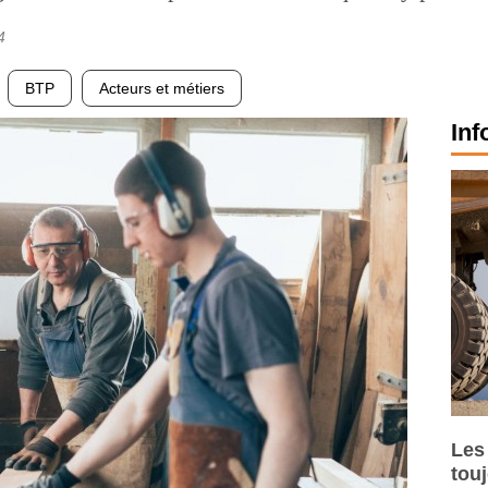
4
BTP
Acteurs et métiers
Inf
Les
tou