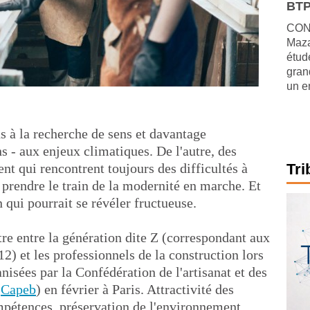
BTP
CONJ
Maza
étude
gran
un e
s à la recherche de sens et davantage
ns - aux enjeux climatiques. De l'autre, des
ent qui rencontrent toujours des difficultés à
Tri
i prendre le train de la modernité en marche. Et
 qui pourrait se révéler fructueuse.
ntre entre la génération dite Z (correspondant aux
2) et les professionnels de la construction lors
nisées par la Confédération de l'artisanat et des
(
Capeb
) en février à Paris. Attractivité des
pétences, préservation de l'environnement,