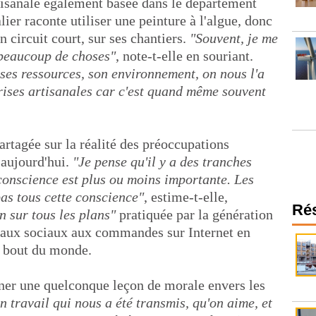
rtisanale également basée dans le département
lier raconte utiliser une peinture à l'algue, donc
n circuit court, sur ses chantiers.
"Souvent, je me
r beaucoup de choses"
, note-t-elle en souriant.
 ses ressources, son environnement, on nous l'a
rises artisanales car c'est quand même souvent
partagée sur la réalité des préoccupations
'aujourd'hui.
"Je pense qu'il y a des tranches
 conscience est plus ou moins importante. Les
pas tous cette conscience"
, estime-t-elle,
Ré
 sur tous les plans"
pratiquée par la génération
éseaux sociaux aux commandes sur Internet en
e bout du monde.
ner une quelconque leçon de morale envers les
 travail qui nous a été transmis, qu'on aime, et