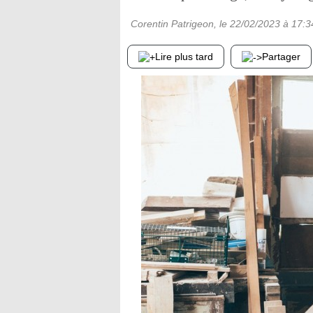
Corentin Patrigeon
, le
22/02/2023
à 17:3
Lire plus tard
Partager