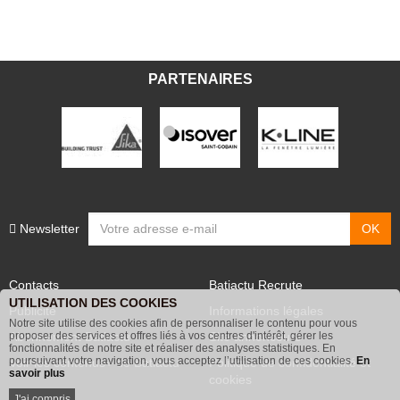
PARTENAIRES
Newsletter
Contacts
Batiactu Recrute
UTILISATION DES COOKIES
Publicité
Informations légales
Notre site utilise des cookies afin de personnaliser le contenu pour vous
Abonnement Batiactu
Site annonceurs
proposer des services et offres liés à vos centres d'intérêt, gérer les
fonctionnalités de notre site et réaliser des analyses statistiques. En
poursuivant votre navigation, vous acceptez l’utilisation de ces cookies.
En
Voir les contenus+ de Batiactu
Politique de confidentialité et
savoir plus
cookies
J'ai compris