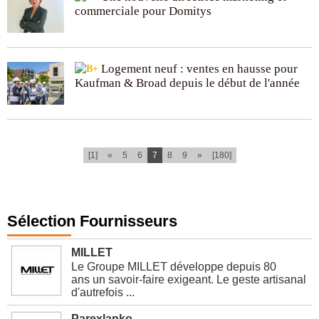
commerciale pour Domitys
Logement neuf : ventes en hausse pour
Kaufman & Broad depuis le début de l'année
(current)
[1]
«
5
6
7
8
9
»
[180]
Sélection Fournisseurs
MILLET
Le Groupe MILLET développe depuis 80
ans un savoir-faire exigeant. Le geste artisanal
d'autrefois ...
Parexlanko