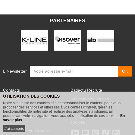
PARTENAIRES
Newsletter
Contacts
Batiactu Recrute
UTILISATION DES COOKIES
Publicité
Informations légales
Notre site utilise des cookies afin de personnaliser le contenu pour vous
Abonnement Batiactu
Site annonceurs
proposer des services et offres liés à vos centres d'intérêt, gérer les
fonctionnalités de notre site et réaliser des analyses statistiques. En
poursuivant votre navigation, vous acceptez l’utilisation de ces cookies.
En
Voir les contenus+ de Batiactu
Politique de confidentialité et
savoir plus
cookies
J'ai compris
© 2026 Batiactu Groupe