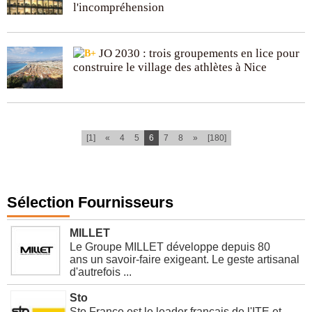
l'incompréhension
JO 2030 : trois groupements en lice pour
construire le village des athlètes à Nice
(current)
[1]
«
4
5
6
7
8
»
[180]
Sélection Fournisseurs
MILLET
Le Groupe MILLET développe depuis 80
ans un savoir-faire exigeant. Le geste artisanal
d'autrefois ...
Sto
Sto France est le leader français de l'ITE et