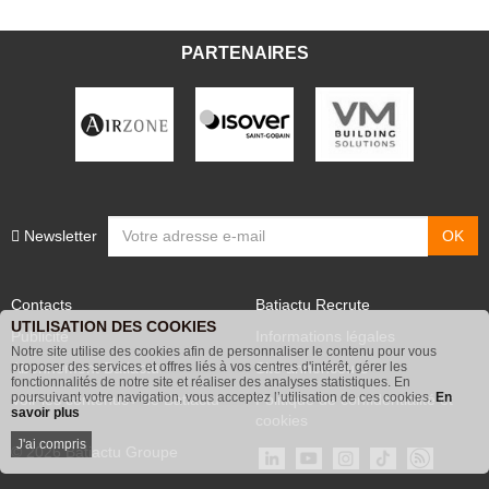
PARTENAIRES
Newsletter
Contacts
Batiactu Recrute
UTILISATION DES COOKIES
Publicité
Informations légales
Notre site utilise des cookies afin de personnaliser le contenu pour vous
Abonnement Batiactu
Site annonceurs
proposer des services et offres liés à vos centres d'intérêt, gérer les
fonctionnalités de notre site et réaliser des analyses statistiques. En
poursuivant votre navigation, vous acceptez l’utilisation de ces cookies.
En
Voir les contenus+ de Batiactu
Politique de confidentialité et
savoir plus
cookies
J'ai compris
© 2026 Batiactu Groupe