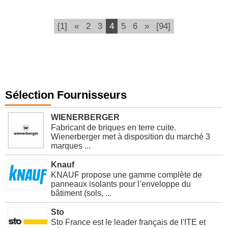
(current)
[1]
«
2
3
4
5
6
»
[94]
Sélection Fournisseurs
WIENERBERGER
Fabricant de briques en terre cuite.
Wienerberger met à disposition du marché 3
marques ...
Knauf
KNAUF propose une gamme complète de
panneaux isolants pour l’enveloppe du
bâtiment (sols, ...
Sto
Sto France est le leader français de l'ITE et