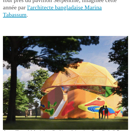
tout près du pavillon Serpentine, imaginée cette
année par
l'architecte bangladaise Marina
Tabassum
.