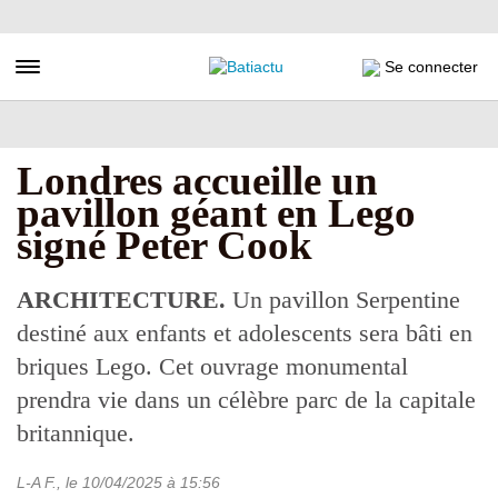
Aller
au
contenu
Toggle navigation
Se connecter
principal
Londres accueille un
pavillon géant en Lego
signé Peter Cook
ARCHITECTURE.
Un pavillon Serpentine
destiné aux enfants et adolescents sera bâti en
briques Lego. Cet ouvrage monumental
prendra vie dans un célèbre parc de la capitale
britannique.
L-A F.
, le
10/04/2025
à 15:56