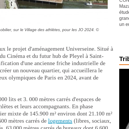
CONJ
Maza
étude
gran
un e
bilier, sur le Village des athlètes, pour les JO 2024.
©
ux le projet d'aménagement Universeine. Situé à
du Cinéma et du futur hub de Pleyel à Saint-
Tri
ification d'une ancienne friche industrielle de
créer un nouveau quartier, qui accueillera le
Jeux olympiques de Paris en 2024, avant de
000 lits et 3. 000 mètres carrés d'espaces de
athlètes et leurs accompagnants. En phase
rtier mixte de 145.900 m² environ dont 21.100 m²
600 mètres carrés de
logements
(libres, sociaux,
és, 63.000 mètres carrés de bureaux dont 6.600