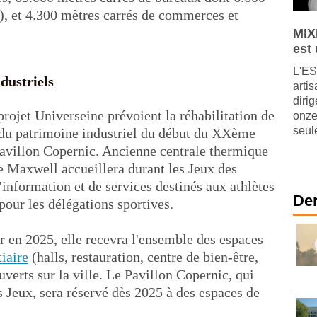
), et 4.300 mètres carrés de commerces et
MIX
est
L'ES
dustriels
arti
diri
ojet Universeine prévoient la réhabilitation de
onze
seul
du patrimoine industriel du début du XXème
 Pavillon Copernic. Ancienne centrale thermique
e Maxwell accueillera durant les Jeux des
d'information et de services destinés aux athlètes
Der
pour les délégations sportives.
r en 2025, elle recevra l'ensemble des espaces
tiaire
(halls, restauration, centre de bien-être,
verts sur la ville. Le Pavillon Copernic, qui
s Jeux, sera réservé dès 2025 à des espaces de