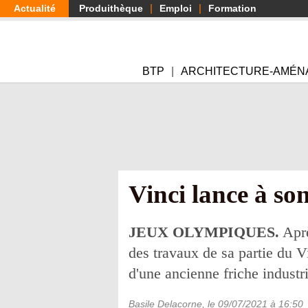
Aller
Actualité
Produithèque
Emploi
Formation
au
contenu
principal
BTP
ARCHITECTURE-AMÉN
Vinci lance à son
JEUX OLYMPIQUES.
Aprè
des travaux de sa partie du V
d'une ancienne friche industri
Basile Delacorne
, le
09/07/2021
à 16:50