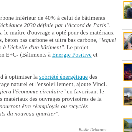
arbone inférieur de 40% à celui de bâtiments
l'échéance 2030 définie par l'Accord de Paris"
.
es, le maître d'ouvrage a opté pour des matériaux
s, béton bas carbone et ultra bas carbone,
"lequel
s à l'échelle d'un bâtiment"
. Le projet
tion E+C- (Bâtiments à
Energie Positive
et
nd à optimiser la
sobriété énergétique
des
rage naturel et l'ensoleillement, ajoute Vinci.
giera l'économie circulaire"
en favorisant le
 matériaux des ouvrages provisoires de la
pourront être réemployés ou recyclés
nts du nouveau quartier"
.
Basile Delacorne