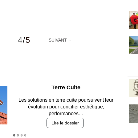
4
/
5
SUIVANT »
Parking et garages
Entre circulation, sécurisation des accès, durabilité
des revêtements et intégration…
Lire le dossier