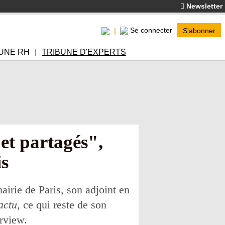
Newsletter
Se connecter
S'abonner
UNE RH
TRIBUNE D'EXPERTS
jet partagés",
is
airie de Paris, son adjoint en
actu,
ce qui reste de son
erview.