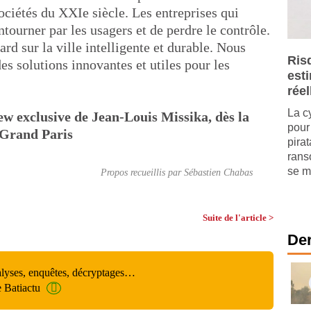
ociétés du XXIe siècle. Les entreprises qui
ontourner par les usagers et de perdre le contrôle.
tard sur la ville intelligente et durable. Nous
Ris
s solutions innovantes et utiles pour les
est
réel
La c
iew exclusive de Jean-Louis Missika, dès la
pour 
 Grand Paris
pira
rans
se mu
Propos recueillis par Sébastien Chabas
Suite de l'article >
Der
alyses, enquêtes, décryptages…
e Batiactu