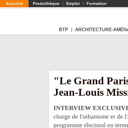
Aller
Actualité
Produithèque
Emploi
Formation
au
contenu
principal
BTP
ARCHITECTURE-AMÉN
"Le Grand Paris,
Jean-Louis Missi
INTERVIEW EXCLUSIVE
charge de l'urbanisme et de l
programme électoral en termes