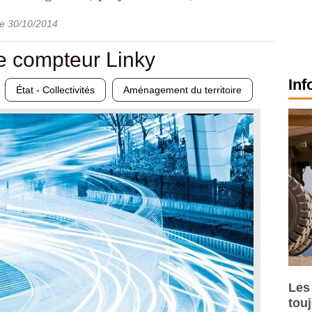
le
30/10/2014
 le compteur Linky
Inf
État - Collectivités
Aménagement du territoire
Les
tou