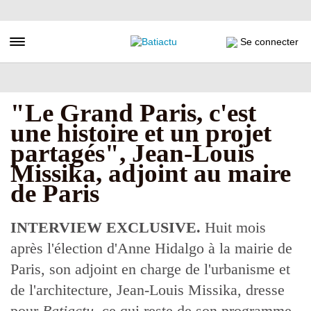
Aller
au
contenu
Toggle navigation
Se connecter
principal
"Le Grand Paris, c'est
une histoire et un projet
partagés", Jean-Louis
Missika, adjoint au maire
de Paris
INTERVIEW EXCLUSIVE.
Huit mois
après l'élection d'Anne Hidalgo à la mairie de
Paris, son adjoint en charge de l'urbanisme et
de l'architecture, Jean-Louis Missika, dresse
pour
Batiactu,
ce qui reste de son programme