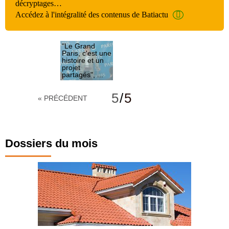
décryptages…
Accédez à l'intégralité des contenus de Batiactu
"Le Grand
Paris, c'est une
histoire et un
projet
partagés", ...
Le budget
participatif
5
/
5
« PRÉCÉDENT
Aménagements
urbains et
projets
Dossiers du mois
d'architecture
Ville
intelligente et
le compteur
Linky
Grand Paris