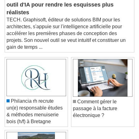
Archicad se dote d'un
Picture-in-Picture
Fullscreen
outil d'IA pour rendre les esquisses plus
This is a modal window.
réalistes
Beginning of dialog window. Escape will cancel
and close the window.
TECH. Graphisoft, éditeur de solutions BIM pour les
architectes, s'appuie sur l'intelligence artificielle pour
Text
accélérer les premières phases de conception des
projets. Son nouvel outil se veut intuitif et constituer un
Color
Opacity
gain de temps ...
Text Background
Color
Opacity
Caption Area Background
Color
Opacity
Font Size
Philancia rh recrute
Comment gérer le
un(e) responsable études
passage à la facture
& méthodes menuiserie
électronique ?
Text Edge Style
bois (h/f) à Bretagne