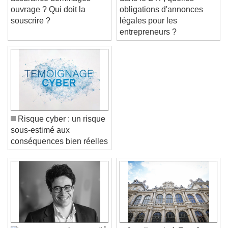
assurance dommages-
dans le BTP, quelles
ouvrage ? Qui doit la
obligations d'annonces
souscrire ?
légales pour les
entrepreneurs ?
Risque cyber : un risque
sous-estimé aux
conséquences bien réelles
Video Player is loading.
Play Video
Play
Skip Backward
Skip Forward
Unmute