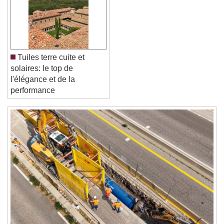
Font Family
Reset
Done
Close Modal Dialog
Tuiles terre cuite et
End of dialog window.
solaires: le top de
l'élégance et de la
performance