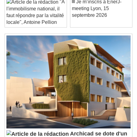
Current Time
0:00
"À
Je m’inscris à EnerJ-
/
meeting Lyon, 15
l'immobilisme national, il
Duration
-:-
septembre 2026
faut répondre par la vitalité
Loaded
:
0%
Stream Type
LIVE
locale", Antoine Pellion
Seek to live, currently behind live
LIVE
Remaining Time
-
0:00
1x
Playback Rate
Chapters
Chapters
Descriptions
descriptions off
, selected
Subtitles
subtitles settings
, opens subtitles
settings dialog
subtitles off
, selected
Audio Track