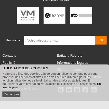
PARTENAIRES
Newsletter
Contacts
Batiactu Recrute
Publicité
Informations légales
UTILISATION DES COOKIES
Abonnement Batiactu
Site annonceurs
Notre site utilise des cookies afin de personnaliser le contenu pour vous
proposer des services et offres liés à vos centres d'intérêt, gérer les
Voir les contenus+ de Batiactu
Politique de confidentialité et
fonctionnalités de notre site et réaliser des analyses statistiques. En
poursuivant votre navigation, vous acceptez l’utilisation de ces cookies.
En
cookies
savoir plus
© 2026 Batiactu Groupe
J'ai compris