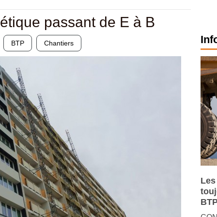
étique passant de E à B
Inf
BTP
Chantiers
Les
tou
BTP