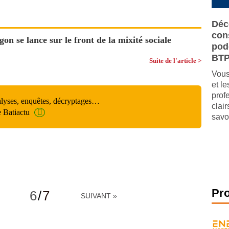
Déc
cons
 se lance sur le front de la mixité sociale
pod
BT
Suite de l'article >
Vous
et l
prof
alyses, enquêtes, décryptages…
clai
e Batiactu
savo
Pr
6
/
7
SUIVANT »