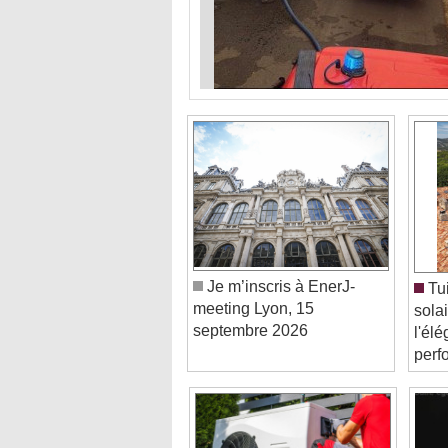
Je m’inscris à EnerJ-
Tui
meeting Lyon, 15
solai
septembre 2026
l'él
perf