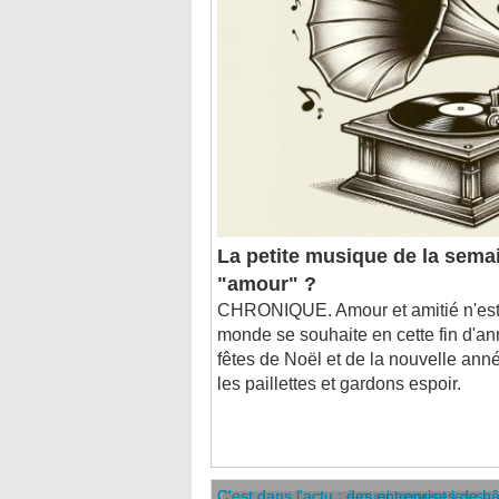
La petite musique de la semai
"amour" ?
CHRONIQUE. Amour et amitié n'est-
monde se souhaite en cette fin d'a
fêtes de Noël et de la nouvelle anné
les paillettes et gardons espoir.
C'est dans l'actu : des entreprises de b
C'est dans l'actu : à quoi servent les sy