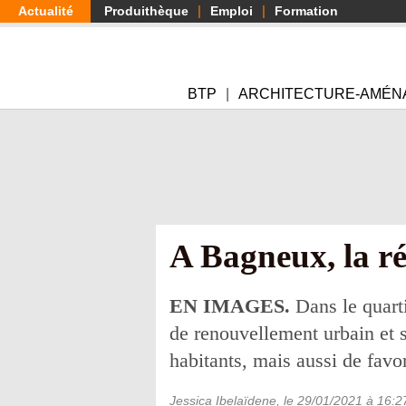
Aller
Actualité
Produithèque
Emploi
Formation
au
contenu
principal
BTP
ARCHITECTURE-AMÉN
A Bagneux, la ré
EN IMAGES.
Dans le quarti
de renouvellement urbain et s
habitants, mais aussi de favo
Jessica Ibelaïdene
, le
29/01/2021
à 16:2