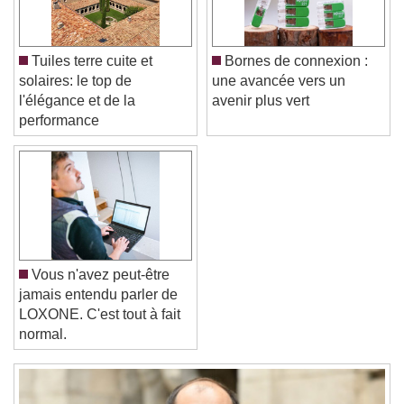
Color
Opacity
Font Size
Tuiles terre cuite et
Bornes de connexion :
solaires: le top de
une avancée vers un
Text Edge Style
l'élégance et de la
avenir plus vert
performance
Font Family
Reset
Done
Close Modal Dialog
End of dialog window.
Vous n'avez peut-être
jamais entendu parler de
LOXONE. C'est tout à fait
normal.