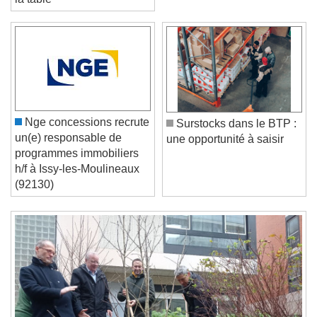
la table
Video Player is loading.
Play Video
Play
Skip Backward
Skip Forward
Unmute
Current Time
0:00
Nge concessions recrute
Surstocks dans le BTP :
/
un(e) responsable de
une opportunité à saisir
Duration
-:-
programmes immobiliers
Loaded
:
0%
Stream Type
LIVE
h/f à Issy-les-Moulineaux
Seek to live, currently behind live
LIVE
(92130)
Remaining Time
-
0:00
1x
Playback Rate
Chapters
Chapters
Descriptions