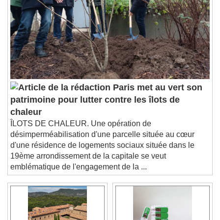
descriptions off
, selected
Subtitles
subtitles settings
, opens subtitles
settings dialog
subtitles off
, selected
Audio Track
Picture-in-Picture
Fullscreen
Paris met au vert son
This is a modal window.
patrimoine pour lutter contre les îlots de
Beginning of dialog window. Escape will cancel
chaleur
and close the window.
ÎLOTS DE CHALEUR. Une opération de
Text
désimperméabilisation d'une parcelle située au cœur
d'une résidence de logements sociaux située dans le
Color
Opacity
19ème arrondissement de la capitale se veut
Text Background
emblématique de l'engagement de la ...
Color
Opacity
Caption Area Background