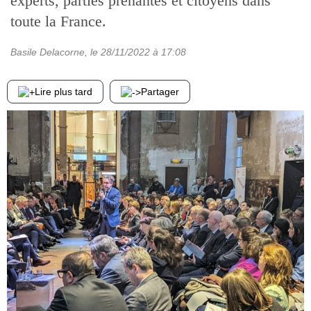
experts, parties prenantes et citoyens dans
toute la France.
Basile Delacorne
, le
28/11/2022
à 17:08
Lire plus tard
Partager