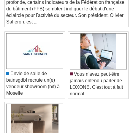
Text Background
profonde, certains indicateurs de la Fédération française
du bâtiment (FFB) semblent indiquer le début d'une
éclaircie pour l'activité du secteur. Son président, Olivier
Color
Opacity
Salleron, est ...
Caption Area Background
Color
Opacity
Font Size
Text Edge Style
Envie de salle de
Vous n'avez peut-être
bainsgdbf recrute un(e)
jamais entendu parler de
Font Family
vendeur showroom (h/f) à
LOXONE. C'est tout à fait
Moselle
normal.
Reset
Done
Close Modal Dialog
End of dialog window.