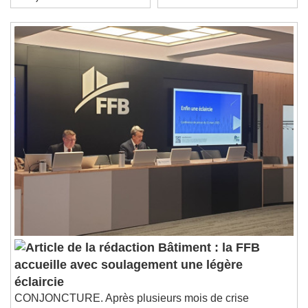
Playback Rate
Chapters
Chapters
Descriptions
descriptions off
, selected
Subtitles
subtitles settings
, opens subtitles
settings dialog
subtitles off
, selected
Audio Track
Picture-in-Picture
Fullscreen
This is a modal window.
Beginning of dialog window. Escape will cancel
and close the window.
Bâtiment : la FFB
Text
accueille avec soulagement une légère
éclaircie
Color
Opacity
CONJONCTURE. Après plusieurs mois de crise