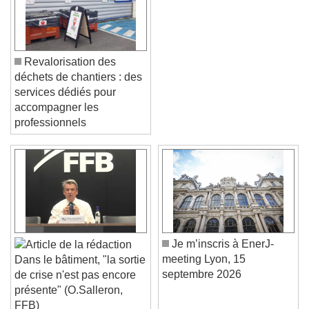
Revalorisation des
déchets de chantiers : des
services dédiés pour
accompagner les
professionnels
Video Player is loading.
Play Video
Play
Skip Backward
Skip Forward
Unmute
Current Time
0:00
/
Duration
-:-
Loaded
:
0%
Je m’inscris à EnerJ-
Stream Type
LIVE
meeting Lyon, 15
Seek to live, currently behind live
LIVE
Dans le bâtiment, "la sortie
septembre 2026
Remaining Time
-
0:00
de crise n'est pas encore
présente" (O.Salleron,
1x
FFB)