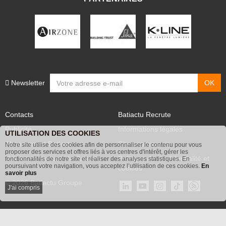
Newsletter
Contacts
Batiactu Recrute
Publicité
Informations légales
UTILISATION DES COOKIES
Abonnement Batiactu
Site annonceurs
Notre site utilise des cookies afin de personnaliser le contenu pour vous
proposer des services et offres liés à vos centres d'intérêt, gérer les
Voir les contenus+ de Batiactu
Politique de confidentialité et
fonctionnalités de notre site et réaliser des analyses statistiques. En
poursuivant votre navigation, vous acceptez l’utilisation de ces cookies.
En
cookies
savoir plus
© 2026 Batiactu Groupe
J'ai compris