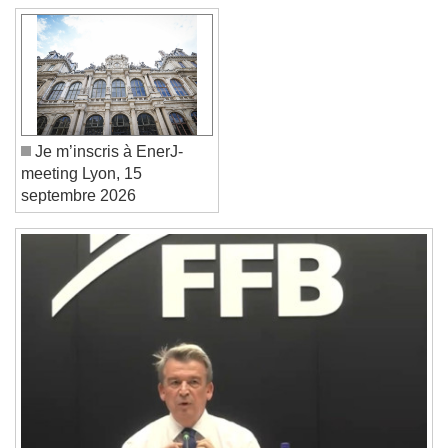
Font Family
Reset
Done
Close Modal Dialog
Je m’inscris à EnerJ-
End of dialog window.
meeting Lyon, 15
septembre 2026