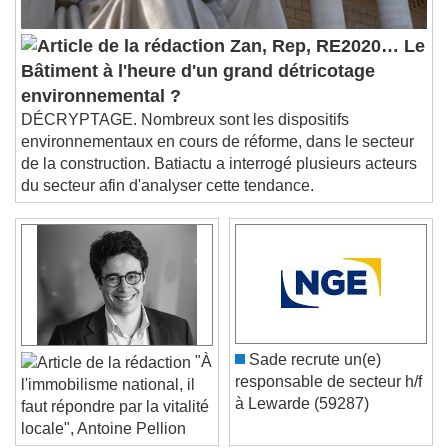
Audio Track
Picture-in-Picture
Fullscreen
Zan, Rep, RE2020… Le
This is a modal window.
Bâtiment à l'heure d'un grand détricotage
Beginning of dialog window. Escape will cancel
environnemental ?
and close the window.
DÉCRYPTAGE. Nombreux sont les dispositifs
Text
environnementaux en cours de réforme, dans le secteur
de la construction. Batiactu a interrogé plusieurs acteurs
Color
Opacity
du secteur afin d'analyser cette tendance.
Text Background
Color
Opacity
Caption Area Background
Color
Opacity
Font Size
Sade recrute un(e)
"À
responsable de secteur h/f
l'immobilisme national, il
à Lewarde (59287)
faut répondre par la vitalité
Text Edge Style
locale", Antoine Pellion