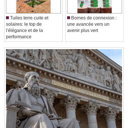
Unmute
Current Time
0:00
/
Tuiles terre cuite et
Bornes de connexion :
Duration
-:-
solaires: le top de
une avancée vers un
Loaded
:
0%
l'élégance et de la
avenir plus vert
Stream Type
LIVE
performance
Seek to live, currently behind live
LIVE
Remaining Time
-
0:00
1x
Playback Rate
Chapters
Chapters
Descriptions
descriptions off
, selected
Subtitles
subtitles settings
, opens subtitles
settings dialog
subtitles off
, selected