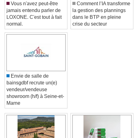
Vous n'avez peut-être
Comment l’IA transforme
jamais entendu parler de
la gestion des plannings
LOXONE. C'est tout à fait
dans le BTP en pleine
normal.
crise du secteur
Envie de salle de
bainsgdbf recrute un(e)
vendeur/vendeuse
showroom (h/f) à Seine-et-
Marne
Video Player is loading.
Play Video
Play
Skip Backward
Skip Forward