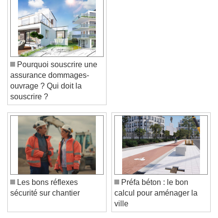
Pourquoi souscrire une
assurance dommages-
ouvrage ? Qui doit la
souscrire ?
Video Player is loading.
Play Video
Play
Skip Backward
Skip Forward
Unmute
Current Time
0:00
/
Duration
-:-
Les bons réflexes
Préfa béton : le bon
Loaded
:
0%
sécurité sur chantier
calcul pour aménager la
Stream Type
LIVE
ville
Seek to live, currently behind live
LIVE