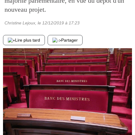
majorité parlementaire, en vue du dépôt d'un
nouveau projet.
Christine Lejoux
, le
12/12/2019
à 17:23
Lire plus tard
Partager