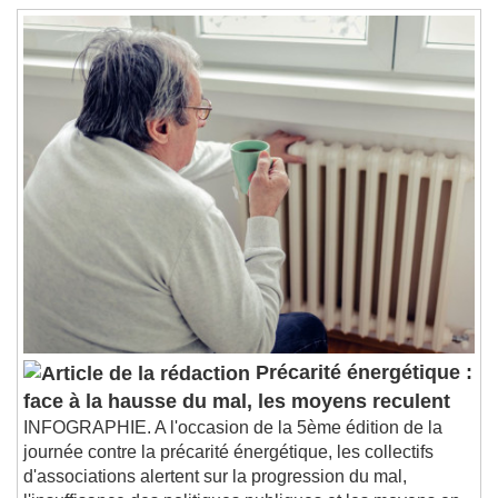
Remaining Time
-
0:00
1x
Playback Rate
Chapters
Chapters
Descriptions
descriptions off
, selected
Subtitles
subtitles settings
, opens subtitles
settings dialog
subtitles off
, selected
Audio Track
Picture-in-Picture
Fullscreen
Précarité énergétique :
This is a modal window.
face à la hausse du mal, les moyens reculent
Beginning of dialog window. Escape will cancel
INFOGRAPHIE. A l'occasion de la 5ème édition de la
and close the window.
journée contre la précarité énergétique, les collectifs
Text
d'associations alertent sur la progression du mal,