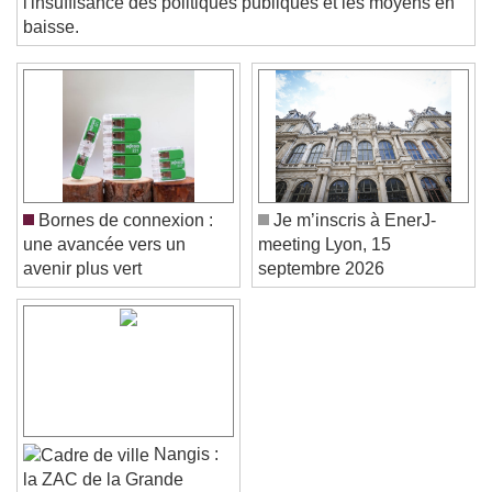
l'insuffisance des politiques publiques et les moyens en
Color
Opacity
baisse.
Text Background
Color
Opacity
Caption Area Background
Color
Opacity
Font Size
Bornes de connexion :
Je m’inscris à EnerJ-
une avancée vers un
meeting Lyon, 15
avenir plus vert
septembre 2026
Text Edge Style
Font Family
Reset
Done
Nangis :
Close Modal Dialog