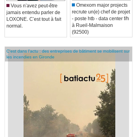
Omexom major projects
Vous n'avez peut-être
recrute un(e) chef de projet
jamais entendu parler de
- poste htb - data center f/h
LOXONE. C'est tout à fait
à Rueil-Malmaison
normal.
(92500)
C'est dans l'actu : des entreprises de bâtiment se mobilisent sur
les incendies en Gironde