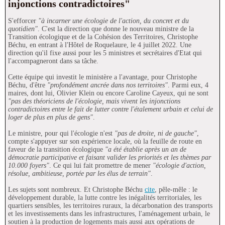
injonctions contradictoires"
S'efforcer
"à incarner une écologie de l'action, du concret et du
quotidien"
. C'est la direction que donne le nouveau ministre de la
Transition écologique et de la Cohésion des Territoires, Christophe
Béchu, en entrant à l'Hôtel de Roquelaure, le 4 juillet 2022. Une
direction qu'il fixe aussi pour les 5 ministres et secrétaires d'Etat qui
l'accompagneront dans sa tâche.
Cette équipe qui investit le ministère a l'avantage, pour Christophe
Béchu, d'être
"profondément ancrée dans nos territoires"
. Parmi eux, 4
maires, dont lui, Olivier Klein ou encore Caroline Cayeux, qui ne sont
"pas des théoriciens de l'écologie, mais vivent les injonctions
contradictoires entre le fait de lutter contre l'étalement urbain et celui de
loger de plus en plus de gens"
.
Le ministre, pour qui l'écologie n'est
"pas de droite, ni de gauche"
,
compte s'appuyer sur son expérience locale, où la feuille de route en
faveur de la transition écologique
"a été établie après un an de
démocratie participative et faisant valider les priorités et les thèmes par
10.000 foyers"
. Ce qui lui fait promettre de mener
"écologie d'action,
résolue, ambitieuse, portée par les élus de terrain"
.
Les sujets sont nombreux. Et Christophe Béchu
cite
, pêle-mêle : le
développement durable, la lutte contre les inégalités territoriales, les
quartiers sensibles, les territoires ruraux, la décarbonation des transports
et les investissements dans les infrastructures, l'aménagement urbain, le
soutien à la production de logements mais aussi aux opérations de