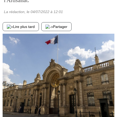
l'Artisanat.
La rédaction
, le
04/07/2022
à 12:01
Lire plus tard
Partager