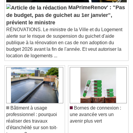
Picture-in-Picture
Fullscreen
MaPrimeRenov' : "Pas
This is a modal window.
de budget, pas de guichet au 1er janvier",
Beginning of dialog window. Escape will cancel
prévient le ministre
and close the window.
RÉNOVATIONS. Le ministre de la Ville et du Logement
Text
alerte sur le risque de suspension du guichet d'aide
publique à la rénovation en cas de non adoption du
Color
Opacity
budget 2026 avant la fin de l'année. Et veut autoriser la
Text Background
location de logements ...
Color
Opacity
Caption Area Background
Color
Opacity
Font Size
Bâtiment à usage
Bornes de connexion :
professionnel : pourquoi
une avancée vers un
Text Edge Style
réaliser des travaux
avenir plus vert
d'étanchéité sur son toit-