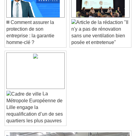
Color
Opacity
Caption Area Background
Color
Opacity
Comment assurer la
"Il
Font Size
protection de son
n'y a pas de rénovation
entreprise : la garantie
sans une ventilation bien
homme-clé ?
posée et entretenue"
Text Edge Style
Font Family
Reset
Done
La
Close Modal Dialog
Métropole Européenne de
End of dialog window.
Lille engage la
requalification d’un de ses
quartiers les plus pauvres