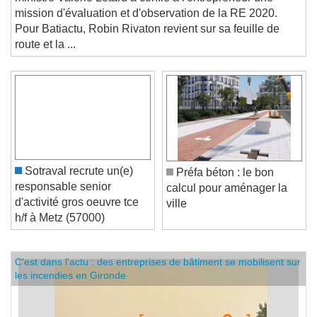
ministre Valérie Létard a confié à l'entrepreneur une
mission d'évaluation et d'observation de la RE 2020.
Pour Batiactu, Robin Rivaton revient sur sa feuille de
route et la ...
Sotraval recrute un(e)
Préfa béton : le bon
responsable senior
calcul pour aménager la
d'activité gros oeuvre tce
ville
h/f à Metz (57000)
C'est dans l'actu : des entreprises de bâtiment se mobilisent sur
les incendies en Gironde