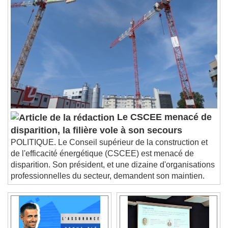
Chapters
Descriptions
descriptions off
, selected
Subtitles
subtitles settings
, opens subtitles
settings dialog
subtitles off
, selected
Audio Track
Picture-in-Picture
Fullscreen
Le CSCEE menacé de
This is a modal window.
disparition, la filière vole à son secours
Beginning of dialog window. Escape will cancel
POLITIQUE. Le Conseil supérieur de la construction et
and close the window.
de l'efficacité énergétique (CSCEE) est menacé de
Text
disparition. Son président, et une dizaine d'organisations
professionnelles du secteur, demandent son maintien.
Color
Opacity
Text Background