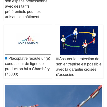
son espace professionnel,
avec des tarifs
préférentiels pour les
artisans du bâtiment
Video Player is loading.
Play Video
Play
Skip Backward
Skip Forward
Unmute
Current Time
0:00
/
Placoplatre recrute un(e)
Assurer la protection de
Duration
-:-
conducteur de ligne de
son entreprise est possible
Loaded
:
0%
production h/f à Chambéry
Stream Type
LIVE
avec la garantie croisée
(73000)
Seek to live, currently behind live
LIVE
d'associés
Remaining Time
-
0:00
1x
Playback Rate
Chapters