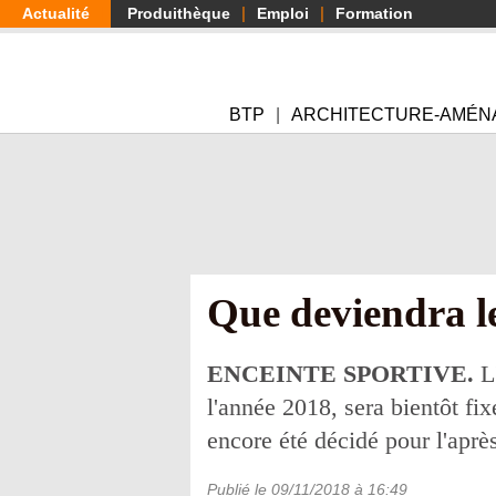
Aller
Actualité
Produithèque
Emploi
Formation
au
contenu
principal
BTP
ARCHITECTURE-AMÉN
Que deviendra l
ENCEINTE SPORTIVE.
L'
l'année 2018, sera bientôt fix
encore été décidé pour l'aprè
Publié le
09/11/2018
à 16:49