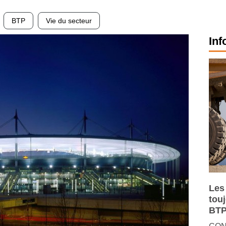
BTP
Vie du secteur
Inf
Les
tou
BTP