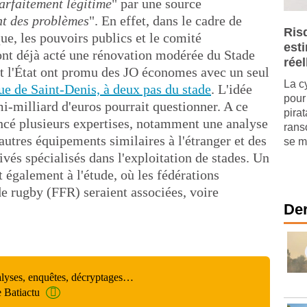
arfaitement légitime
" par une source
t des problèmes
". En effet, dans le cadre de
Ris
ue, les pouvoirs publics et le comité
est
ont déjà acté une rénovation modérée du Stade
réel
t l'État ont promu des JO économes avec un seul
La c
ue de Saint-Denis, à deux pas du stade
. L'idée
pour 
i-milliard d'euros pourrait questionner. A ce
pira
ancé plusieurs expertises, notamment une analyse
rans
autres équipements similaires à l'étranger et des
se mu
vés spécialisés dans l'exploitation de stades. Un
également à l'étude, où les fédérations
de rugby (FFR) seraient associées, voire
Der
alyses, enquêtes, décryptages…
e Batiactu