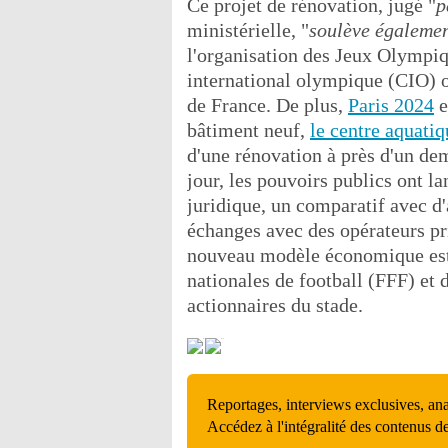
Ce projet de rénovation, jugé "
p
ministérielle, "
soulève égalemen
l'organisation des Jeux Olympiq
international olympique (CIO) 
de France. De plus,
Paris 2024
e
bâtiment neuf,
le centre aquatiq
d'une rénovation à près d'un dem
jour, les pouvoirs publics ont l
juridique, un comparatif avec d'
échanges avec des opérateurs pri
nouveau modèle économique est 
nationales de football (FFF) et 
actionnaires du stade.
Reportages, interviews exclusives, an
Accédez à l'intégralité des contenus d