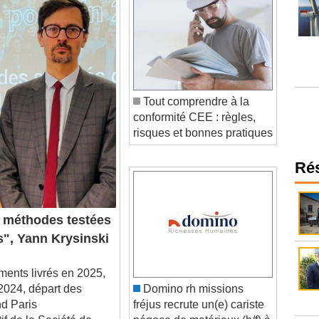
Tout comprendre à la
conformité CEE : règles,
risques et bonnes pratiques
Ré
méthodes testées
s", Yann Krysinski
nts livrés en 2025,
2024, départ des
Domino rh missions
nd Paris
fréjus recrute un(e) cariste
f de la Société de
négoce de matériaux (h/f) à