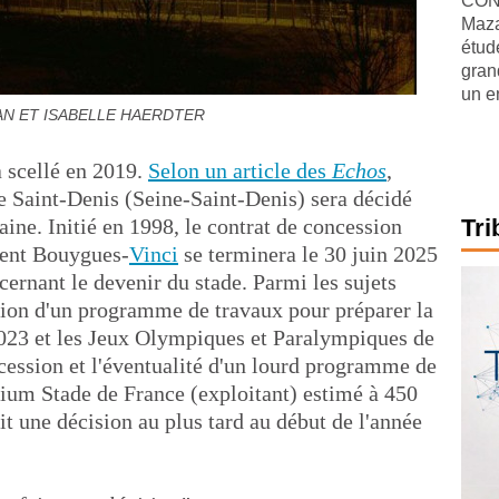
CONJ
Maza
étude
gran
un e
IAN ET ISABELLE HAERDTER
a scellé en 2019.
Selon un article des
Echos
,
de Saint-Denis (Seine-Saint-Denis) sera décidé
aine. Initié en 1998, le contrat de concession
Tri
ement Bouygues-
Vinci
se terminera le 30 juin 2025
ncernant le devenir du stade. Parmi les sujets
ation d'un programme de travaux pour préparer la
23 et les Jeux Olympiques et Paralympiques de
cession et l'éventualité d'un lourd programme de
ium Stade de France (exploitant) estimé à 450
it une décision au plus tard au début de l'année