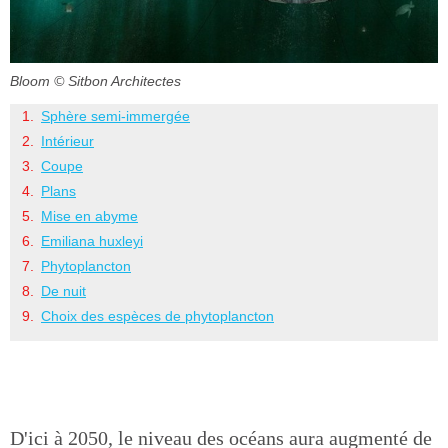
Bloom
© Sitbon Architectes
Sphère semi-immergée
Intérieur
Coupe
Plans
Mise en abyme
Emiliana huxleyi
Phytoplancton
De nuit
Choix des espèces de phytoplancton
D'ici à 2050, le niveau des océans aura augmenté de