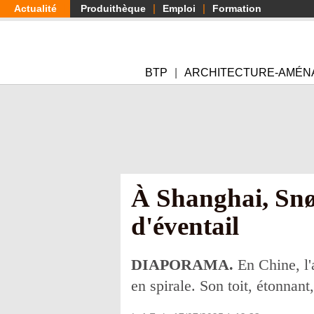
Aller
Actualité
Produithèque
Emploi
Formation
au
contenu
principal
BTP
ARCHITECTURE-AMÉN
À Shanghai, Snøh
d'éventail
DIAPORAMA.
En Chine, l'
en spirale. Son toit, étonnan