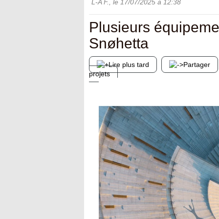
L-A F.
, le
17/07/2025
à 12:38
Plusieurs équipeme
Snøhetta
Lire plus tard
Partager
projets