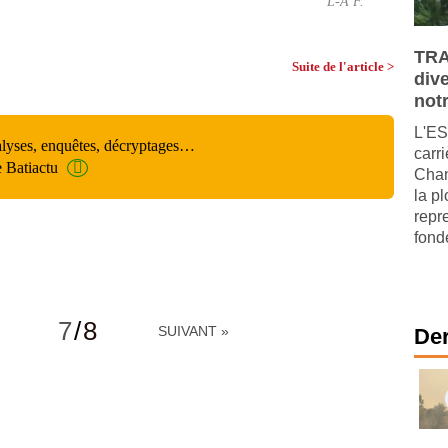
L-A F.
TRA
Suite de l'article >
dive
not
L'ES
alyses, enquêtes, décryptages…
carri
e Batiactu
Chan
la p
repre
fondé
7
/
8
SUIVANT »
Der