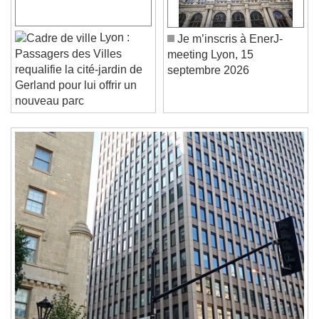
Play Video
Play
Skip Backward
Skip Forward
Unmute
Lyon :
Je m’inscris à EnerJ-
Current Time
0:00
Passagers des Villes
meeting Lyon, 15
/
requalifie la cité-jardin de
septembre 2026
Duration
-:-
Gerland pour lui offrir un
Loaded
:
0%
Stream Type
LIVE
nouveau parc
Seek to live, currently behind live
LIVE
Remaining Time
-
0:00
1x
Playback Rate
Chapters
Chapters
Descriptions
descriptions off
, selected
Subtitles
subtitles settings
, opens subtitles
settings dialog