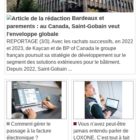
subtitles off
, selected
Audio Track
Bardeaux et
Picture-in-Picture
Fullscreen
parements : au Canada, Saint-Gobain veut
This is a modal window.
l'enveloppe globale
Beginning of dialog window. Escape will cancel
REPORTAGE (3/3). Avec les rachats successifs, en 2022
and close the window.
et 2023, de Kaycan et de BP of Canada le groupe
Text
français poursuit sa stratégie de développement sur le
segment des solutions extérieures pour le bâtiment.
Color
Opacity
Depuis 2022, Saint-Gobain ...
Text Background
Color
Opacity
Caption Area Background
Color
Opacity
Font Size
Comment gérer le
Vous n'avez peut-être
passage à la facture
jamais entendu parler de