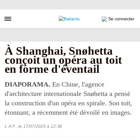
Aller
au
contenu
Toggle navigation
Se connecter
principal
À Shanghai, Snøhetta
conçoit un opéra au toit
en forme d'éventail
DIAPORAMA.
En Chine, l'agence
d'architecture internationale Snøhetta a pensé
la construction d'un opéra en spirale. Son toit,
étonnant, a récemment été dévoilé en images.
L-A F.
, le
17/07/2025
à 12:38