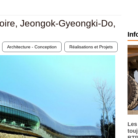
toire, Jeongok-Gyeongki-Do,
Inf
Architecture - Conception
Réalisations et Projets
Les
tou
BTP