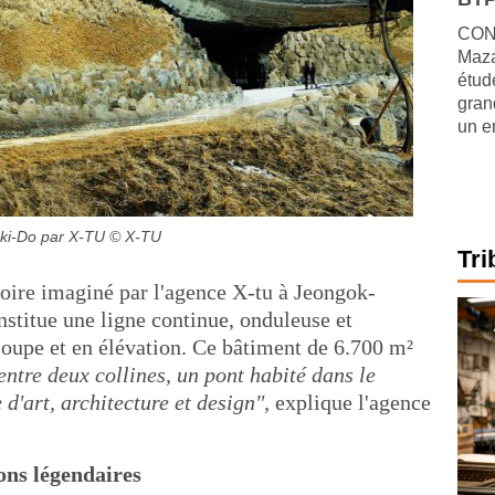
CONJ
Maza
étude
gran
un e
ki-Do par X-TU
© X-TU
Tri
toire imaginé par l'agence X-tu à Jeongok-
titue une ligne continue, onduleuse et
coupe et en élévation. Ce bâtiment de 6.700 m²
entre deux collines, un pont habité dans le
 d'art, architecture et design",
explique l'agence
ons légendaires