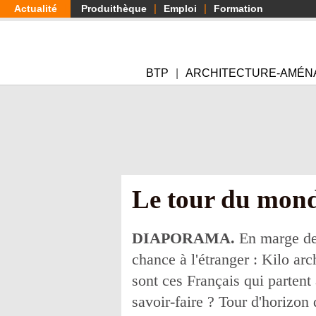
Aller
Actualité
Produithèque
Emploi
Formation
au
contenu
principal
BTP
ARCHITECTURE-AMÉN
Le tour du monde
DIAPORAMA.
En marge des
chance à l'étranger : Kilo ar
sont ces Français qui partent
savoir-faire ? Tour d'horizon 