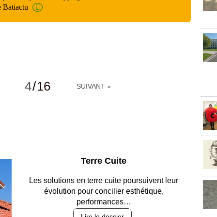
e Batiactu
4
/
16
SUIVANT »
Parking et garages
Entre circulation, sécurisation des accès, durabilité
des revêtements et intégration…
Lire le dossier