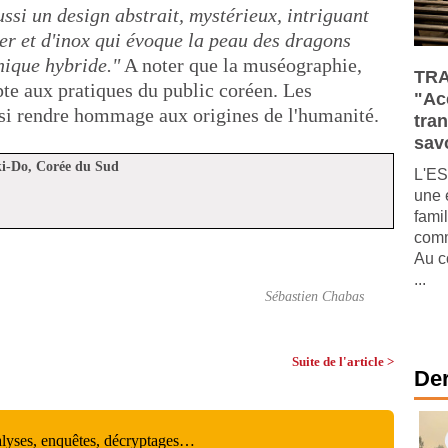
ussi un design abstrait, mystérieux, intriguant
ier et d'inox qui évoque la peau des dragons
hique hybride."
A noter que la muséographie,
TRA
apte aux pratiques du public coréen. Les
"Ac
insi rendre hommage aux origines de l'humanité.
tra
savo
ki-Do, Corée du Sud
L'ES
une 
fami
comm
Au c
...
Sébastien Chabas
Suite de l'article >
Der
alyses, enquêtes, décryptages…