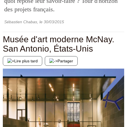
quoi repose leur savoir-faire ? Tour d'horizon
des projets français.
Sébastien Chabas
, le
30/03/2015
Musée d'art moderne McNay.
San Antonio, États-Unis
Lire plus tard
Partager