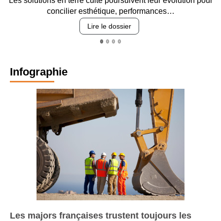
te poursuivent leur évolution pour
Entre circulation, sécurisat
étique, performances…
revêtements e
 le dossier
Lire le
Infographie
Les majors françaises trustent toujours les