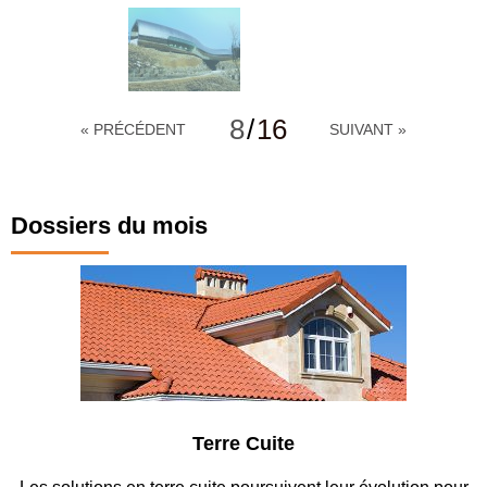
8
/
16
« PRÉCÉDENT
SUIVANT »
Dossiers du mois
rre Cuite
Parking 