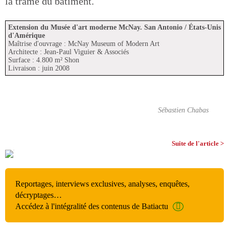
la trame du bâtiment.
Extension du Musée d'art moderne McNay. San Antonio / États-Unis
d'Amérique
Maîtrise d'ouvrage : McNay Museum of Modern Art
Architecte : Jean-Paul Viguier & Associés
Surface : 4.800 m² Shon
Livraison : juin 2008
Sébastien Chabas
Suite de l'article >
Reportages, interviews exclusives, analyses, enquêtes,
décryptages…
Accédez à l'intégralité des contenus de Batiactu